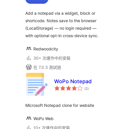
分
Add a notepad via a widget, block or
shortcode. Notes save to the browser
(LocalStorage) — no login required —
with optional opt-in cross-device sync.
Redwoodcity
30+ 次運作中的安裝
在 7.0.3 測試過
WoPo Notepad
總
(2
)
評
分
Microsoft Notepad clone for website
WoPo Web
10+ 次運作中的安裝