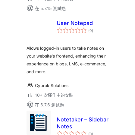
在 5.7.15 測試過
User Notepad
總
(0
)
評
分
Allows logged-in users to take notes on
your website's frontend, enhancing their
experience on blogs, LMS, e-commerce,
and more.
Cybrok Solutions
10+ 次運作中的安裝
在 6.7.6 測試過
Notetaker – Sidebar
Notes
總
(0
)