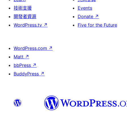
技術支援
Events
開發者資源
Donate
↗
WordPress.tv
↗
Five for the Future
WordPress.com
↗
Matt
↗
bbPress
↗
BuddyPress
↗