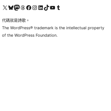
Visit our X (formerly Twitter) account
Visit our Bluesky account
Visit our Mastodon account
Visit our Threads account
訪問我們的 Facebook 專頁
Visit our Instagram account
Visit our LinkedIn account
Visit our TikTok account
Visit our YouTube channel
Visit our Tumblr account
代碼就是詩歌。
The WordPress® trademark is the intellectual property
of the WordPress Foundation.