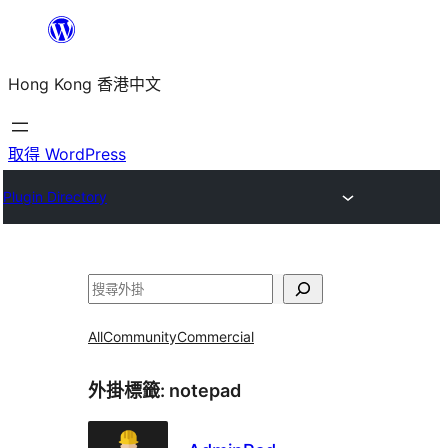
跳
至
Hong Kong 香港中文
主
要
內
取得 WordPress
容
Plugin Directory
搜
尋
All
Community
Commercial
外掛標籤:
notepad