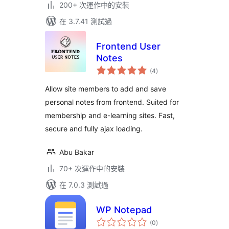
200+ 次運作中的安裝
在 3.7.41 測試過
Frontend User
Notes
總
(4
)
評
分
Allow site members to add and save
personal notes from frontend. Suited for
membership and e-learning sites. Fast,
secure and fully ajax loading.
Abu Bakar
70+ 次運作中的安裝
在 7.0.3 測試過
WP Notepad
總
(0
)
評