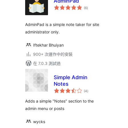
AdminPad
總
(6
)
評
分
AdminPad is a simple note taker for site
administrator only.
Iftekhar Bhuiyan
900+ 次運作中的安裝
在 7.0.3 測試過
Simple Admin
Notes
總
(4
)
評
分
Adds a simple "Notes" section to the
admin menu or posts
wycks