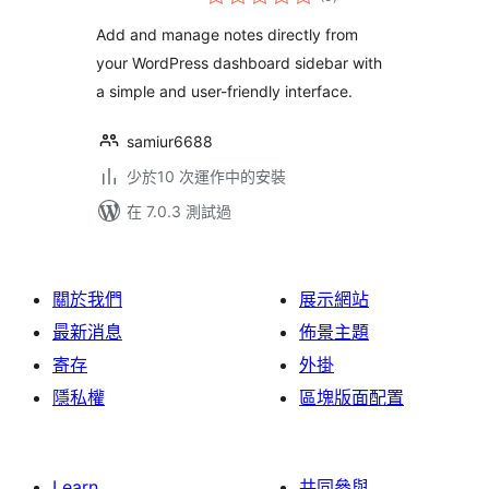
評
分
Add and manage notes directly from
your WordPress dashboard sidebar with
a simple and user-friendly interface.
samiur6688
少於10 次運作中的安裝
在 7.0.3 測試過
關於我們
展示網站
最新消息
佈景主題
寄存
外掛
隱私權
區塊版面配置
Learn
共同參與