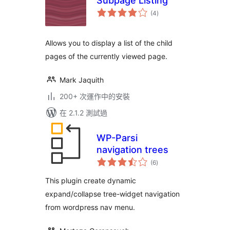
Subpage Listing
總
(4
)
評
分
Allows you to display a list of the child
pages of the currently viewed page.
Mark Jaquith
200+ 次運作中的安裝
在 2.1.2 測試過
WP-Parsi
navigation trees
總
(6
)
評
分
This plugin create dynamic
expand/collapse tree-widget navigation
from wordpress nav menu.