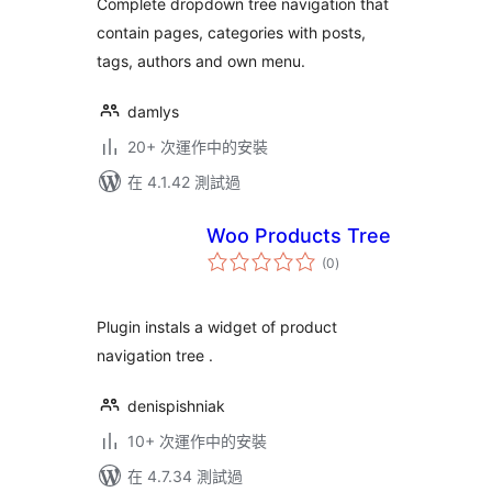
Complete dropdown tree navigation that
contain pages, categories with posts,
tags, authors and own menu.
damlys
20+ 次運作中的安裝
在 4.1.42 測試過
Woo Products Tree
總
(0
)
評
分
Plugin instals a widget of product
navigation tree .
denispishniak
10+ 次運作中的安裝
在 4.7.34 測試過