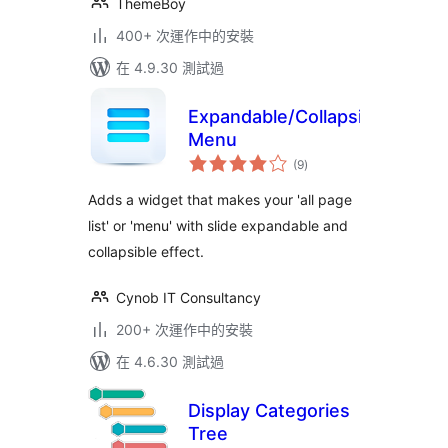
ThemeBoy
400+ 次運作中的安裝
在 4.9.30 測試過
Expandable/Collapsible
Menu
總
(9
)
評
分
Adds a widget that makes your 'all page
list' or 'menu' with slide expandable and
collapsible effect.
Cynob IT Consultancy
200+ 次運作中的安裝
在 4.6.30 測試過
Display Categories
Tree