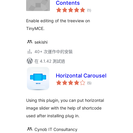
Contents
總
(1
)
評
分
Enable editing of the treeview on
TinyMCE.
sekishi
40+ 次運作中的安裝
在 4.1.42 測試過
Horizontal Carousel
總
(5
)
評
分
Using this plugin, you can put horizontal
image slider with the help of shortcode
used after installing plug in.
Cynob IT Consultancy