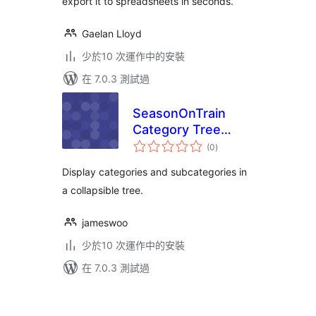
export it to spreadsheets in seconds.
Gaelan Lloyd
少於10 次運作中的安裝
在 7.0.3 測試過
SeasonOnTrain
Category Tree
總
Widget for
(0
)
評
分
Elementor
Display categories and subcategories in
a collapsible tree.
jameswoo
少於10 次運作中的安裝
在 7.0.3 測試過
Posts