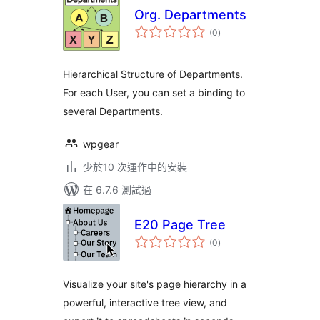
Org. Departments
總
(0
)
評
分
Hierarchical Structure of Departments.
For each User, you can set a binding to
several Departments.
wpgear
少於10 次運作中的安裝
在 6.7.6 測試過
E20 Page Tree
總
(0
)
評
分
Visualize your site's page hierarchy in a
powerful, interactive tree view, and