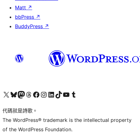
Matt
↗
bbPress
↗
BuddyPress
↗
Visit our X (formerly Twitter) account
Visit our Bluesky account
Visit our Mastodon account
Visit our Threads account
訪問我們的 Facebook 專頁
Visit our Instagram account
Visit our LinkedIn account
Visit our TikTok account
Visit our YouTube channel
Visit our Tumblr account
代碼就是詩歌。
The WordPress® trademark is the intellectual property
of the WordPress Foundation.