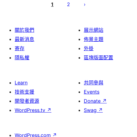
pagination
1
2
關於我們
展示網站
最新消息
佈景主題
寄存
外掛
隱私權
區塊版面配置
Learn
共同參與
技術支援
Events
開發者資源
Donate
↗
WordPress.tv
↗
Swag
↗
WordPress.com
↗