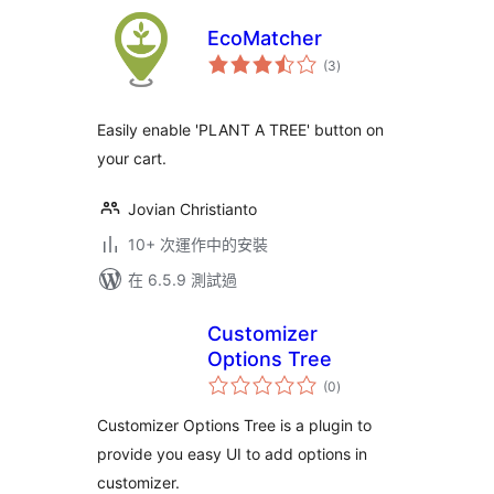
EcoMatcher
總
(3
)
評
分
Easily enable 'PLANT A TREE' button on
your cart.
Jovian Christianto
10+ 次運作中的安裝
在 6.5.9 測試過
Customizer
Options Tree
總
(0
)
評
分
Customizer Options Tree is a plugin to
provide you easy UI to add options in
customizer.