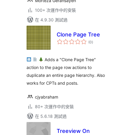
Morteza Geransayeh
100+ 次運作中的安裝
在 4.9.30 測試過
Clone Page Tree
總
(0
)
評
分
Adds a "Clone Page Tree"
action to the page row actions to
duplicate an entire page hierarchy. Also
works for CPTs and posts.
cjyabraham
80+ 次運作中的安裝
在 5.6.18 測試過
Treeview On