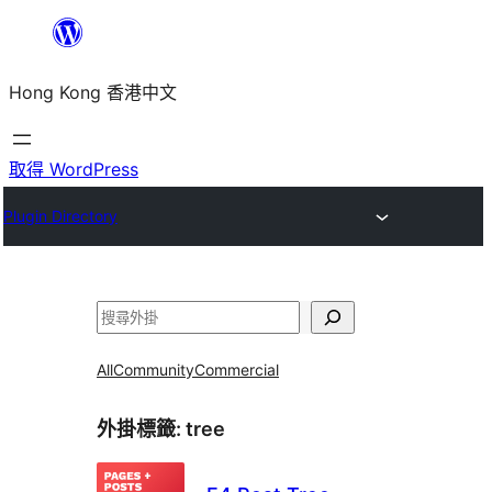
跳
至
Hong Kong 香港中文
主
要
內
取得 WordPress
容
Plugin Directory
搜
尋
All
Community
Commercial
外掛標籤:
tree