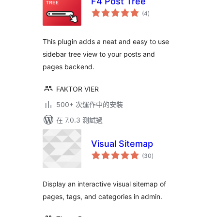
F4 Post Tree
總
(4
)
評
分
This plugin adds a neat and easy to use
sidebar tree view to your posts and
pages backend.
FAKTOR VIER
500+ 次運作中的安裝
在 7.0.3 測試過
Visual Sitemap
總
(30
)
評
分
Display an interactive visual sitemap of
pages, tags, and categories in admin.