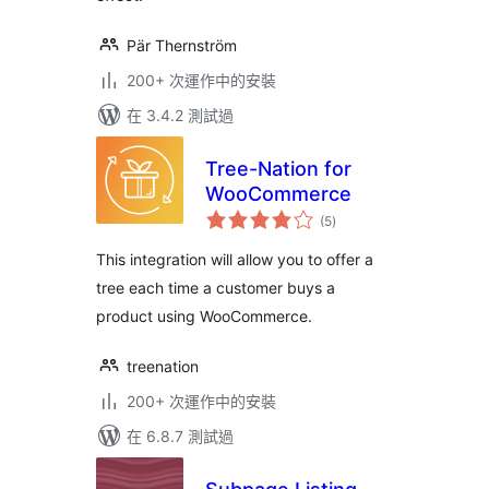
Pär Thernström
200+ 次運作中的安裝
在 3.4.2 測試過
Tree-Nation for
WooCommerce
總
(5
)
評
分
This integration will allow you to offer a
tree each time a customer buys a
product using WooCommerce.
treenation
200+ 次運作中的安裝
在 6.8.7 測試過