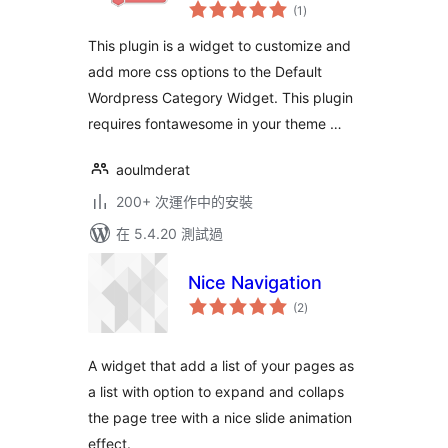
總
(1
)
評
分
This plugin is a widget to customize and
add more css options to the Default
Wordpress Category Widget. This plugin
requires fontawesome in your theme …
aoulmderat
200+ 次運作中的安裝
在 5.4.20 測試過
Nice Navigation
總
(2
)
評
分
A widget that add a list of your pages as
a list with option to expand and collaps
the page tree with a nice slide animation
effect.