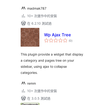
madmak787
10+ 次運作中的安裝
在 6.2.10 測試過
Wp Ajax Tree
總
(0
)
評
分
This plugin provide a widget that display
a category and pages tree on your
sidebar, using ajax to collapse
categories.
remm
10+ 次運作中的安裝
在 3.0.5 測試過