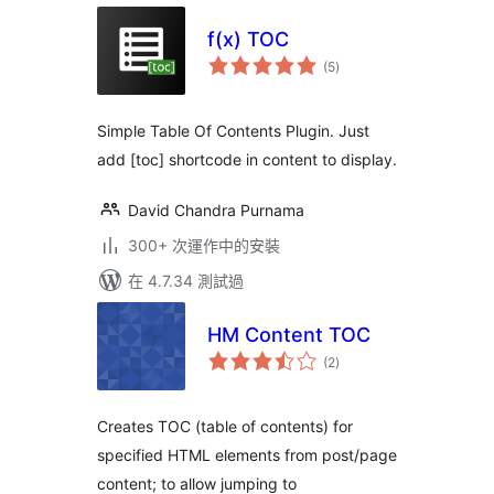
f(x) TOC
總
(5
)
評
分
Simple Table Of Contents Plugin. Just
add [toc] shortcode in content to display.
David Chandra Purnama
300+ 次運作中的安裝
在 4.7.34 測試過
HM Content TOC
總
(2
)
評
分
Creates TOC (table of contents) for
specified HTML elements from post/page
content; to allow jumping to