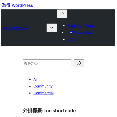
取得 WordPress
Submit a plugin
Plugin Directory
My favorites
Log in
搜
尋
All
Community
Commercial
外掛標籤:
toc shortcode