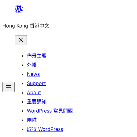
跳
至
Hong Kong 香港中文
主
要
內
容
佈景主題
外掛
News
Support
About
重要通知
WordPress 常見問題
團隊
取得 WordPress