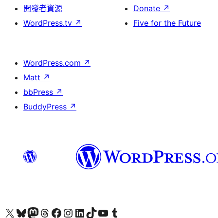
開發者資源
Donate
↗
WordPress.tv
↗
Five for the Future
WordPress.com
↗
Matt
↗
bbPress
↗
BuddyPress
↗
Visit our X (formerly Twitter) account
Visit our Bluesky account
Visit our Mastodon account
Visit our Threads account
訪問我們的 Facebook 專頁
Visit our Instagram account
Visit our LinkedIn account
Visit our TikTok account
Visit our YouTube channel
Visit our Tumblr account