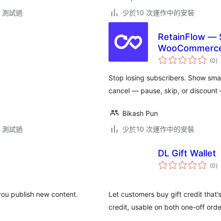
.3 測試過
少於10 次運作中的安裝
RetainFlow — S
WooCommerc
總
(0
)
評
分
Stop losing subscribers. Show smar
cancel — pause, skip, or discoun
Bikash Pun
.3 測試過
少於10 次運作中的安裝
DL Gift Wallet
總
(0
)
評
分
you publish new content.
Let customers buy gift credit that’
credit, usable on both one-off ord