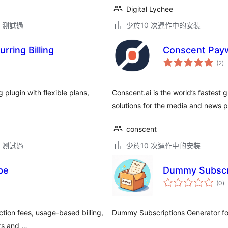
Digital Lychee
.3 測試過
少於10 次運作中的安裝
rring Billing
Conscent Payw
總
(2
)
評
分
 plugin with flexible plans,
Conscent.ai is the world’s fastest
solutions for the media and news p
conscent
.3 測試過
少於10 次運作中的安裝
pe
Dummy Subscr
總
(0
)
評
分
tion fees, usage-based billing,
Dummy Subscriptions Generator f
ers and …