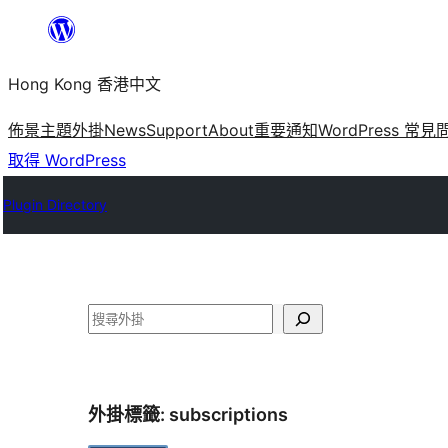
跳
至
Hong Kong 香港中文
主
要
佈景主題
外掛
News
Support
About
重要通知
WordPress 常見
內
取得 WordPress
容
Plugin Directory
搜
尋
外掛標籤:
subscriptions