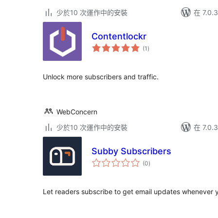
少於10 次運作中的安裝
在 7.0
Contentlockr
總
(1
)
評
分
Unlock more subscribers and traffic.
WebConcern
少於10 次運作中的安裝
在 7.0
Subby Subscribers
總
(0
)
評
分
Let readers subscribe to get email updates whenever 