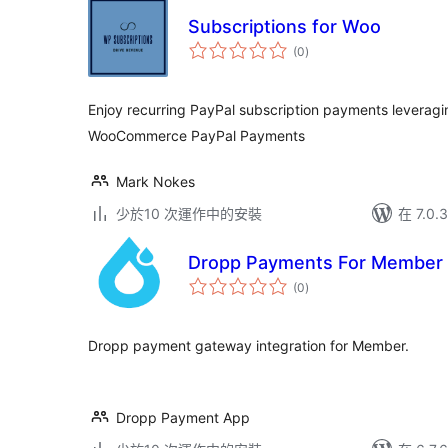
Subscriptions for Woo
總
(0
)
評
分
Enjoy recurring PayPal subscription payments lever
WooCommerce PayPal Payments
Mark Nokes
少於10 次運作中的安裝
在 7.0
Dropp Payments For Member 
總
(0
)
評
分
Dropp payment gateway integration for Member.
Dropp Payment App