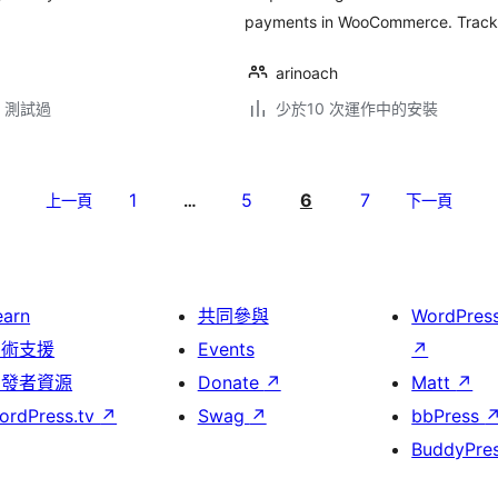
payments in WooCommerce. Tracks 
arinoach
.3 測試過
少於10 次運作中的安裝
1
5
6
7
上一頁
…
下一頁
earn
共同參與
WordPres
技術支援
Events
↗
開發者資源
Donate
↗
Matt
↗
ordPress.tv
↗
Swag
↗
bbPress
BuddyPre