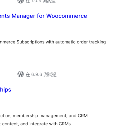
在 7.0.3 測試過
ments Manager for Woocommerce
ommerce Subscriptions with automatic order tracking
在 6.9.6 測試過
hips
otection, membership management, and CRM
ct content, and integrate with CRMs.