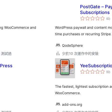
PostGate – Pay
Subscriptions
總
(0
)
評
分
aging WooCommerce and
WordPress paywall and content mon
time purchases or recurring Stripe 
QodeSphere
.3 測試過
少於10 次運作中的安裝
Press
YeeSubscripti
總
(0
)
評
分
The fastest, lightest subscription an
WooCommerce.
add-ons.org