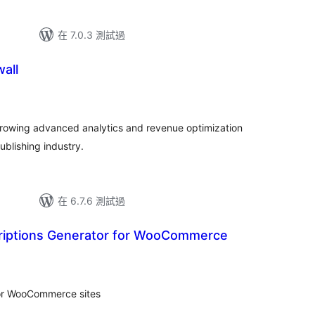
在 7.0.3 測試過
all
 growing advanced analytics and revenue optimization
ublishing industry.
在 6.7.6 測試過
iptions Generator for WooCommerce
or WooCommerce sites