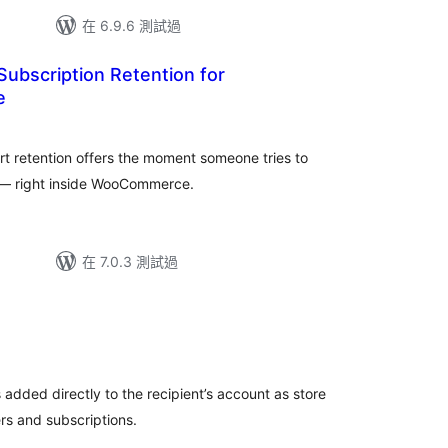
在 6.9.6 測試過
ubscription Retention for
e
t retention offers the moment someone tries to
t — right inside WooCommerce.
在 7.0.3 測試過
s added directly to the recipient’s account as store
ers and subscriptions.