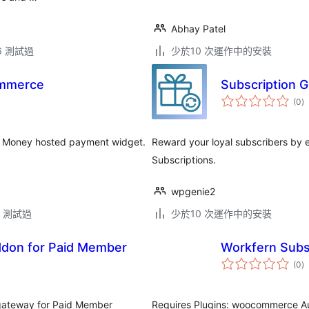
Abhay Patel
.6 測試過
少於10 次運作中的安裝
ommerce
Subscription 
總
(0
)
評
分
 Money hosted payment widget.
Reward your loyal subscribers by e
Subscriptions.
wpgenie2
.3 測試過
少於10 次運作中的安裝
don for Paid Member
Workfern Subs
總
(0
)
評
分
gateway for Paid Member
Requires Plugins: woocommerce Aut