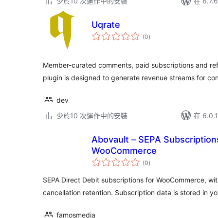
少於10 次運作中的安裝
在 6.7
Uqrate
總
(0
)
評
分
Member-curated comments, paid subscriptions and refe
plugin is designed to generate revenue streams for con
dev
少於10 次運作中的安裝
在 6.0
Abovault – SEPA Subscription
WooCommerce
總
(0
)
評
分
SEPA Direct Debit subscriptions for WooCommerce, wi
cancellation retention. Subscription data is stored in 
famosmedia