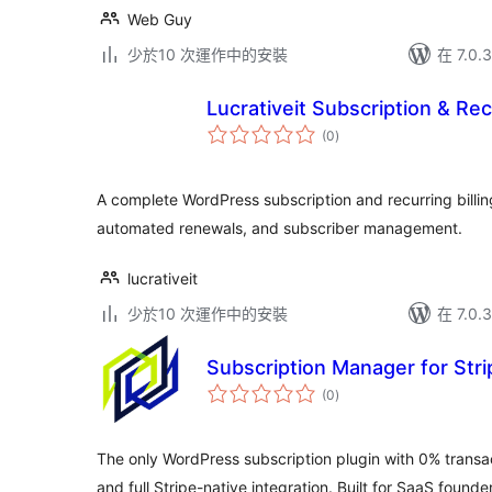
Web Guy
少於10 次運作中的安裝
在 7.0
Lucrativeit Subscription & Recu
總
(0
)
評
分
A complete WordPress subscription and recurring billing
automated renewals, and subscriber management.
lucrativeit
少於10 次運作中的安裝
在 7.0
Subscription Manager for Stri
總
(0
)
評
分
The only WordPress subscription plugin with 0% transac
and full Stripe-native integration. Built for SaaS found