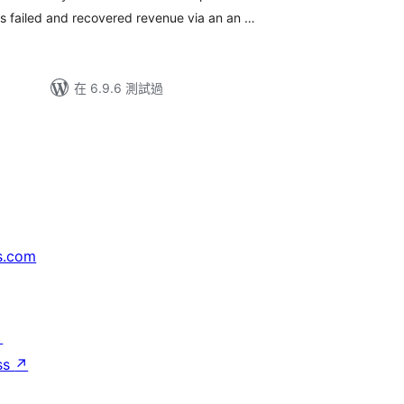
failed and recovered revenue via an an …
在 6.9.6 測試過
s.com
↗
ss
↗