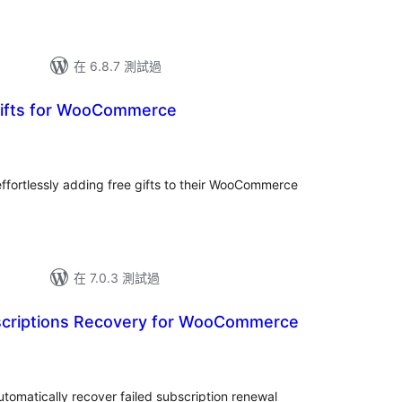
在 6.8.7 測試過
Gifts for WooCommerce
ffortlessly adding free gifts to their WooCommerce
在 7.0.3 測試過
criptions Recovery for WooCommerce
omatically recover failed subscription renewal