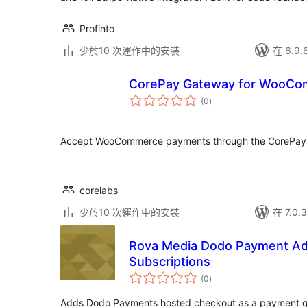
Profinto
少於10 次運作中的安裝
在 6.9
CorePay Gateway for WooC
總
(0
)
評
分
Accept WooCommerce payments through the CorePay
corelabs
少於10 次運作中的安裝
在 7.0
Rova Media Dodo Payment Ad
Subscriptions
總
(0
)
評
分
Adds Dodo Payments hosted checkout as a payment 