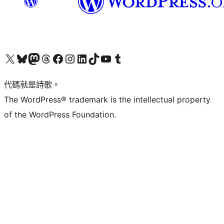
Visit our X (formerly Twitter) account
Visit our Bluesky account
Visit our Mastodon account
Visit our Threads account
訪問我們的 Facebook 專頁
Visit our Instagram account
Visit our LinkedIn account
Visit our TikTok account
Visit our YouTube channel
Visit our Tumblr account
代碼就是詩歌。
The WordPress® trademark is the intellectual property
of the WordPress Foundation.