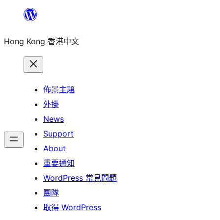
跳
至
Hong Kong 香港中文
主
要
內
容
佈景主題
外掛
News
Support
About
重要通知
WordPress 常見問題
團隊
取得 WordPress