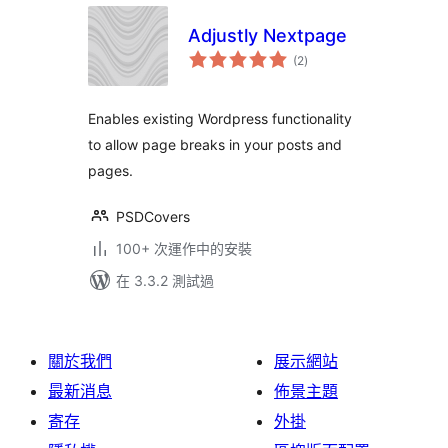
Adjustly Nextpage
總
(2
)
評
分
Enables existing Wordpress functionality
to allow page breaks in your posts and
pages.
PSDCovers
100+ 次運作中的安裝
在 3.3.2 測試過
關於我們
展示網站
最新消息
佈景主題
寄存
外掛