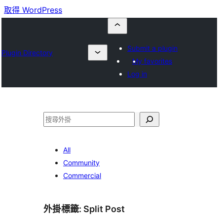
取得 WordPress
Submit a plugin
Plugin Directory
My favorites
Log in
搜
尋
All
Community
Commercial
外掛標籤:
Split Post