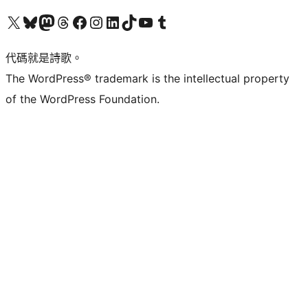
Visit our X (formerly Twitter) account
Visit our Bluesky account
Visit our Mastodon account
Visit our Threads account
訪問我們的 Facebook 專頁
Visit our Instagram account
Visit our LinkedIn account
Visit our TikTok account
Visit our YouTube channel
Visit our Tumblr account
代碼就是詩歌。
The WordPress® trademark is the intellectual property
of the WordPress Foundation.