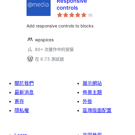
Responsive
controls
總
(1
)
評
分
Add responsive controls to blocks
wpspices
60+ 次運作中的安裝
在 6.7.5 測試過
關於我們
展示網站
最新消息
佈景主題
寄存
外掛
隱私權
區塊版面配置