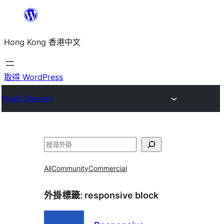
跳
至
Hong Kong 香港中文
主
要
內
取得 WordPress
容
Plugin Directory
搜
尋
All
Community
Commercial
外掛標籤:
responsive block