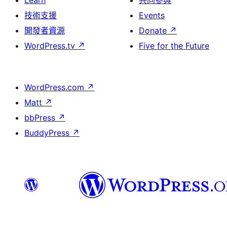
Learn
共同參與
技術支援
Events
開發者資源
Donate
↗
WordPress.tv
↗
Five for the Future
WordPress.com
↗
Matt
↗
bbPress
↗
BuddyPress
↗