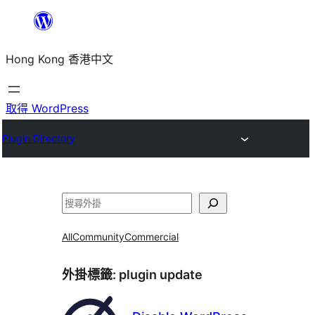
跳
至
Hong Kong 香港中文
主
要
內
取得 WordPress
容
Plugin Directory
搜
尋
All
Community
Commercial
外掛標籤:
plugin update