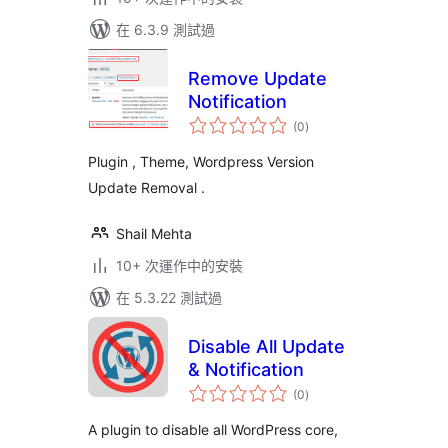
在 6.3.9 測試過
Remove Update
Notification
總
(0
)
評
分
Plugin , Theme, Wordpress Version
Update Removal .
Shail Mehta
10+ 次運作中的安裝
在 5.3.22 測試過
Disable All Update
& Notification
總
(0
)
評
分
A plugin to disable all WordPress core,