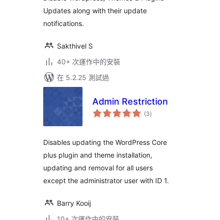
Updates along with their update
notifications.
Sakthivel S
40+ 次運作中的安裝
在 5.2.25 測試過
Admin Restriction
總
(3
)
評
分
Disables updating the WordPress Core
plus plugin and theme installation,
updating and removal for all users
except the administrator user with ID 1.
Barry Kooij
10+ 次運作中的安裝