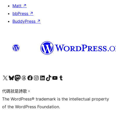
Matt
↗
bbPress
↗
BuddyPress
↗
Visit our X (formerly Twitter) account
Visit our Bluesky account
Visit our Mastodon account
Visit our Threads account
訪問我們的 Facebook 專頁
Visit our Instagram account
Visit our LinkedIn account
Visit our TikTok account
Visit our YouTube channel
Visit our Tumblr account
代碼就是詩歌。
The WordPress® trademark is the intellectual property
of the WordPress Foundation.