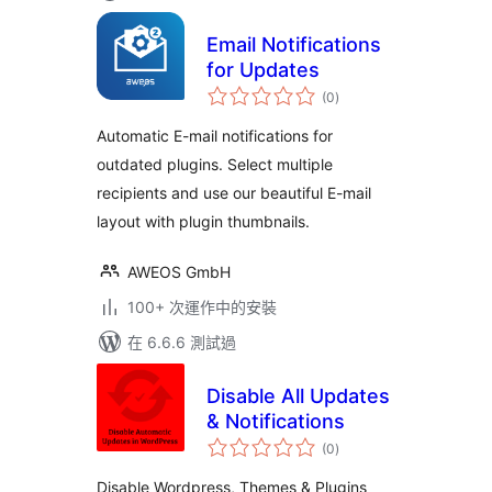
Email Notifications
for Updates
總
(0
)
評
分
Automatic E-mail notifications for
outdated plugins. Select multiple
recipients and use our beautiful E-mail
layout with plugin thumbnails.
AWEOS GmbH
100+ 次運作中的安裝
在 6.6.6 測試過
Disable All Updates
& Notifications
總
(0
)
評
分
Disable Wordpress, Themes & Plugins