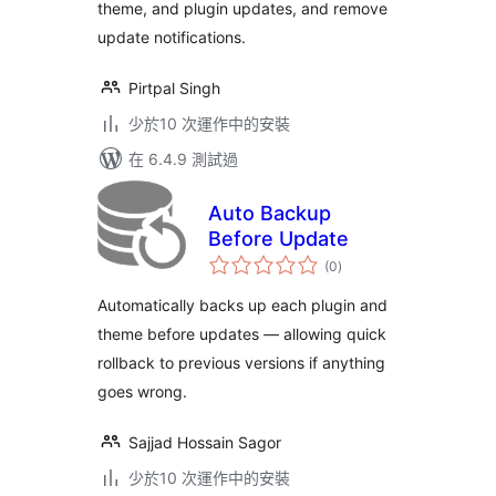
theme, and plugin updates, and remove
update notifications.
Pirtpal Singh
少於10 次運作中的安裝
在 6.4.9 測試過
Auto Backup
Before Update
總
(0
)
評
分
Automatically backs up each plugin and
theme before updates — allowing quick
rollback to previous versions if anything
goes wrong.
Sajjad Hossain Sagor
少於10 次運作中的安裝