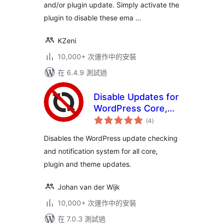
and/or plugin update. Simply activate the
plugin to disable these ema …
KZeni
10,000+ 次運作中的安裝
在 6.4.9 測試過
Disable Updates for
WordPress Core,
總
Plugins and
(4
)
評
分
Themes
Disables the WordPress update checking
and notification system for all core,
plugin and theme updates.
Johan van der Wijk
10,000+ 次運作中的安裝
在 7.0.3 測試過