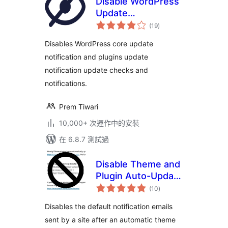
Disable WordPress
Update
總
Notifications and
(19
)
評
分
auto-update Email
Disables WordPress core update
Notifications
notification and plugins update
notification update checks and
notifications.
Prem Tiwari
10,000+ 次運作中的安裝
在 6.8.7 測試過
Disable Theme and
Plugin Auto-Update
總
Emails
(10
)
評
分
Disables the default notification emails
sent by a site after an automatic theme