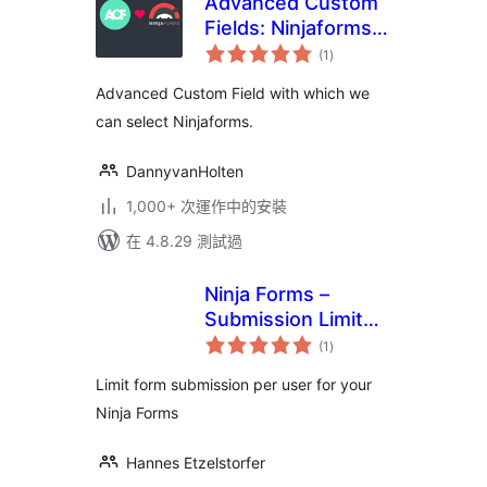
Advanced Custom
Fields: Ninjaforms
總
Add-on
(1
)
評
分
Advanced Custom Field with which we
can select Ninjaforms.
DannyvanHolten
1,000+ 次運作中的安裝
在 4.8.29 測試過
Ninja Forms –
Submission Limit
總
Cookie
(1
)
評
分
Limit form submission per user for your
Ninja Forms
Hannes Etzelstorfer