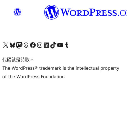
Visit our X (formerly Twitter) account
Visit our Bluesky account
Visit our Mastodon account
Visit our Threads account
訪問我們的 Facebook 專頁
Visit our Instagram account
Visit our LinkedIn account
Visit our TikTok account
Visit our YouTube channel
Visit our Tumblr account
代碼就是詩歌。
The WordPress® trademark is the intellectual property
of the WordPress Foundation.