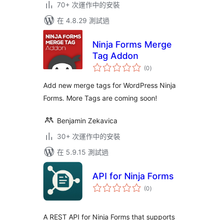
70+ 次運作中的安裝
在 4.8.29 測試過
Ninja Forms Merge
Tag Addon
總
(0
)
評
分
Add new merge tags for WordPress Ninja
Forms. More Tags are coming soon!
Benjamin Zekavica
30+ 次運作中的安裝
在 5.9.15 測試過
API for Ninja Forms
總
(0
)
評
分
A REST API for Ninja Forms that supports