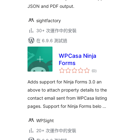
JSON and PDF output.
sightfactory
30+ 次運作中的安裝
在 6.9.6 測試過
WPCasa Ninja
Forms
總
(0
)
評
分
Adds support for Ninja Forms 3.0 an
above to attach property details to the
contact email sent from WPCasa listing
pages. Support for Ninja Forms belo …
WPSight
20+ 次運作中的安裝