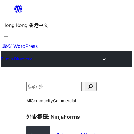
跳
至
Hong Kong 香港中文
主
要
內
取得 WordPress
容
Plugin Directory
搜
尋
All
Community
Commercial
外掛標籤:
NinjaForms