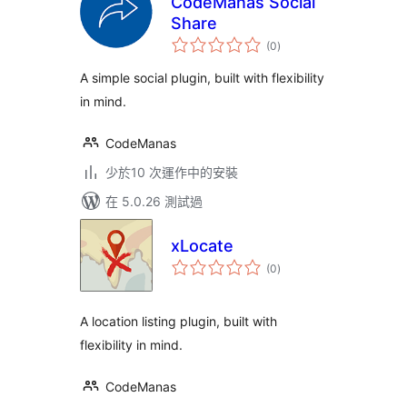
CodeManas Social
Share
總
(0
)
評
分
A simple social plugin, built with flexibility
in mind.
CodeManas
少於10 次運作中的安裝
在 5.0.26 測試過
xLocate
總
(0
)
評
分
A location listing plugin, built with
flexibility in mind.
CodeManas