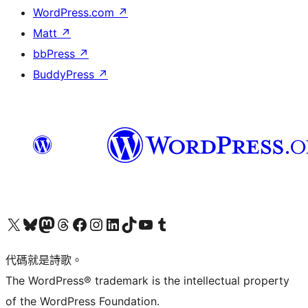
WordPress.com
↗
Matt
↗
bbPress
↗
BuddyPress
↗
Visit our X (formerly Twitter) account
Visit our Bluesky account
Visit our Mastodon account
Visit our Threads account
訪問我們的 Facebook 專頁
Visit our Instagram account
Visit our LinkedIn account
Visit our TikTok account
Visit our YouTube channel
Visit our Tumblr account
代碼就是詩歌。
The WordPress® trademark is the intellectual property
of the WordPress Foundation.