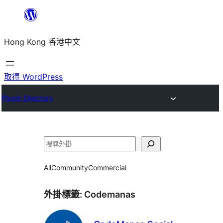
跳
至
Hong Kong 香港中文
主
要
內
取得 WordPress
容
Plugin Directory
搜
尋
All
Community
Commercial
外掛標籤:
Codemanas