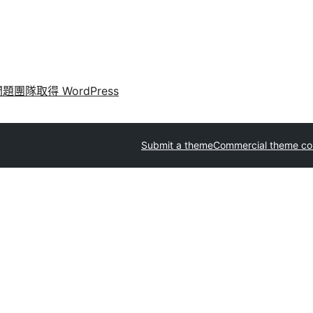
問題
團隊
取得 WordPress
Submit a theme
Commercial theme c