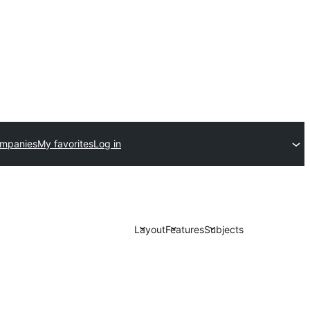
ompanies
My favorites
Log in
Layout
Features
Subjects