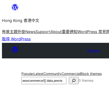
跳
至
Hong Kong 香港中文
主
要
佈景主題
外掛
News
Support
About
重要通知
WordPress 常見
內
取得 WordPress
容
Themes
Popular
Latest
Community
Commercial
Block themes
搜
0 themes
尋