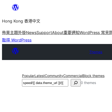
跳
至
Hong Kong 香港中文
主
要
佈景主題
外掛
News
Support
About
重要通知
WordPress 常見
內
取得 WordPress
容
Themes
Popular
Latest
Community
Commercial
Block themes
搜
0 themes
尋