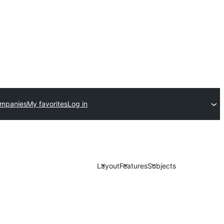
ompanies
My favorites
Log in
Layout
Features
Subjects