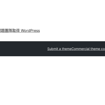
問題
團隊
取得 WordPress
Submit a theme
Commercial theme c