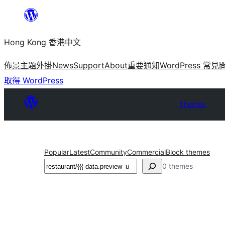
跳
至
Hong Kong 香港中文
主
要
佈景主題
外掛
News
Support
About
重要通知
WordPress 常見
內
取得 WordPress
容
Themes
Popular
Latest
Community
Commercial
Block themes
搜
0 themes
尋