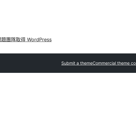
問題
團隊
取得 WordPress
Submit a theme
Commercial theme c