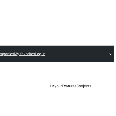
ompanies
My favorites
Log in
Layout
Features
Subjects