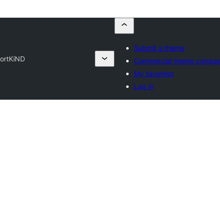
Submit a theme
ort
KiND
Commercial theme compan
My favorites
Log in