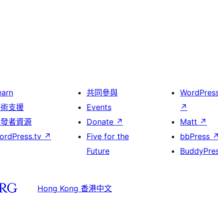
earn
共同參與
WordPres
技術支援
Events
↗
開發者資源
Donate
↗
Matt
↗
ordPress.tv
↗
Five for the
bbPress
Future
BuddyPre
Hong Kong 香港中文