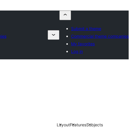
Submit a theme
ies
Commercial theme companies
My favorites
Log in
Layout
Features
Subjects