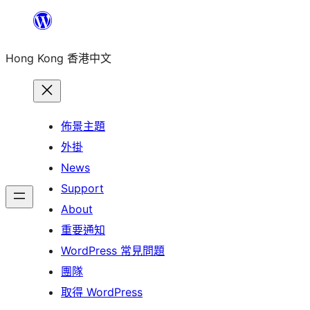
跳
至
Hong Kong 香港中文
主
要
內
容
佈景主題
外掛
News
Support
About
重要通知
WordPress 常見問題
團隊
取得 WordPress