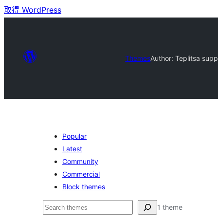
取得 WordPress
Themes
Author: Teplitsa supp
Popular
Latest
Community
Commercial
Block themes
搜
1 theme