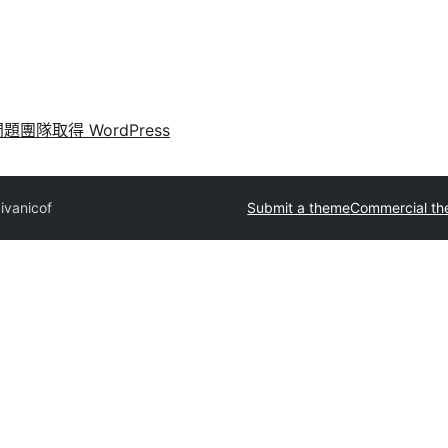
問題
團隊
取得 WordPress
x
ivanicof
Submit a theme
Commercial t