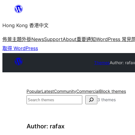
跳
至
Hong Kong 香港中文
主
要
佈景主題
外掛
News
Support
About
重要通知
WordPress 常見
內
取得 WordPress
容
Themes
Author: rafa
Popular
Latest
Community
Commercial
Block themes
搜
3 themes
尋
Author: rafax