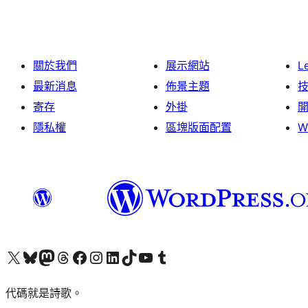
關於我們
展示網站
L
最新消息
佈景主題
寄存
外掛
隱私權
區塊版面配置
W
Visit our X (formerly Twitter) account
Visit our Bluesky account
Visit our Mastodon account
Visit our Threads account
訪問我們的 Facebook 專頁
Visit our Instagram account
Visit our LinkedIn account
Visit our TikTok account
Visit our YouTube channel
Visit our Tumblr account
代碼就是詩歌。