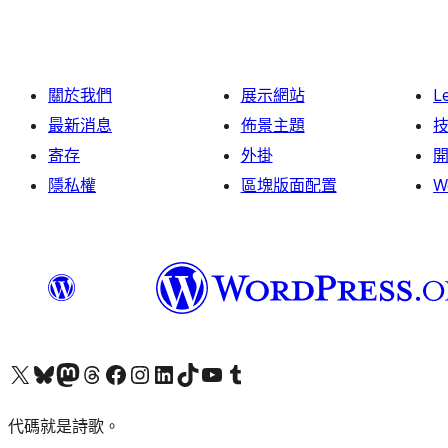
關於我們
展示網站
L
最新消息
佈景主題
寄存
外掛
隱私權
區塊版面配置
W
Visit our X (formerly Twitter) account
Visit our Bluesky account
Visit our Mastodon account
Visit our Threads account
訪問我們的 Facebook 專頁
Visit our Instagram account
Visit our LinkedIn account
Visit our TikTok account
Visit our YouTube channel
Visit our Tumblr account
代碼就是詩歌。