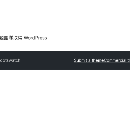
問題
團隊
取得 WordPress
ootswatch
Submit a theme
Commercial 