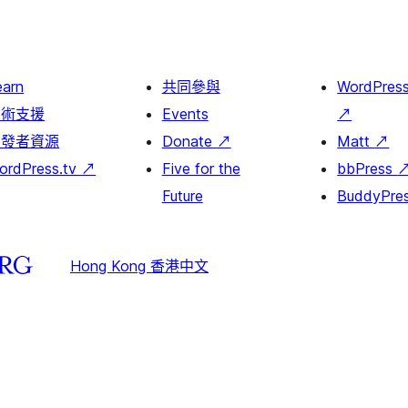
earn
共同參與
WordPres
技術支援
Events
↗
開發者資源
Donate
↗
Matt
↗
ordPress.tv
↗
Five for the
bbPress
Future
BuddyPre
Hong Kong 香港中文