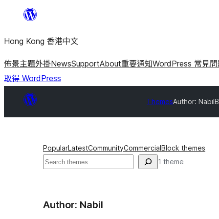
跳
至
Hong Kong 香港中文
主
要
佈景主題
外掛
News
Support
About
重要通知
WordPress 常見
內
取得 WordPress
容
Themes
Author: Nabil
B
Popular
Latest
Community
Commercial
Block themes
搜
1 theme
尋
Author: Nabil