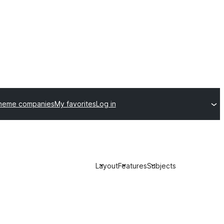
theme companies
My favorites
Log in
Layout
Features
Subjects