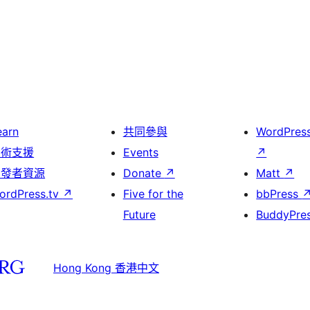
earn
共同參與
WordPres
技術支援
Events
↗
開發者資源
Donate
↗
Matt
↗
ordPress.tv
↗
Five for the
bbPress
Future
BuddyPre
Hong Kong 香港中文