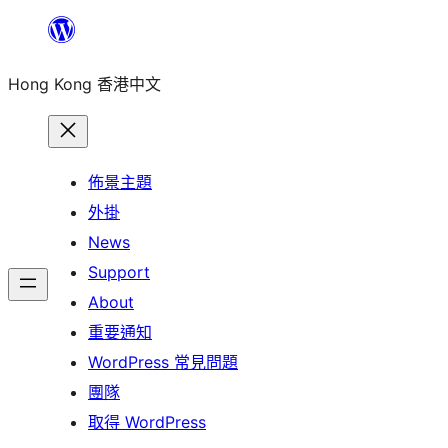
跳
至
Hong Kong 香港中文
主
要
內
容
佈景主題
外掛
News
Support
About
重要通知
WordPress 常見問題
團隊
取得 WordPress