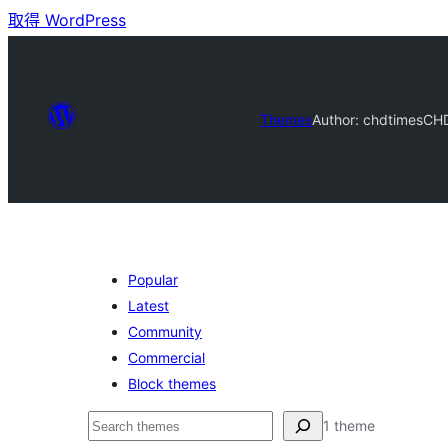
取得 WordPress
Themes
Author: chdtimes
CHD
Popular
Latest
Community
Commercial
Block themes
搜
1 theme