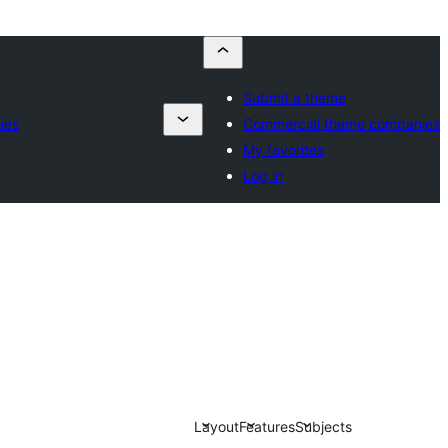
Submit a theme
ies
Commercial theme companies
My favorites
Log in
Layout
Features
Subjects