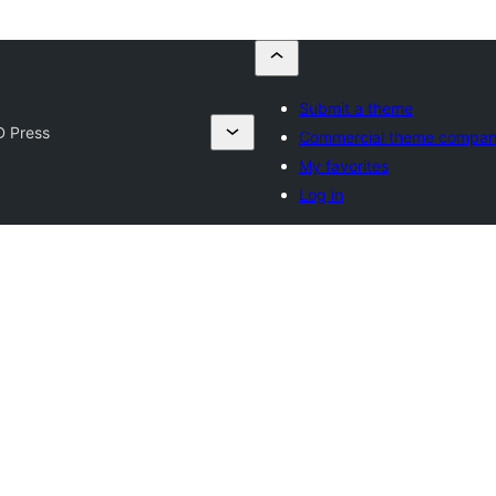
Submit a theme
 Press
Commercial theme compan
My favorites
Log in