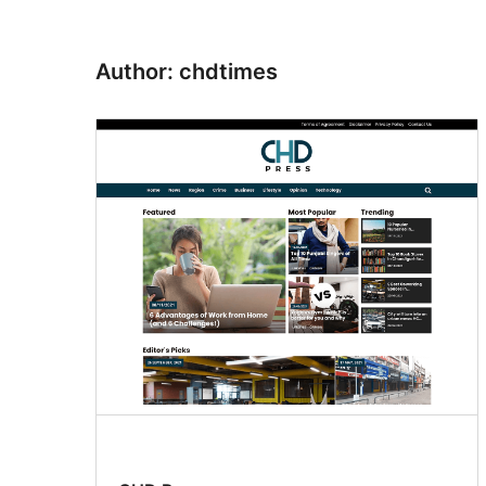
尋
Author: chdtimes