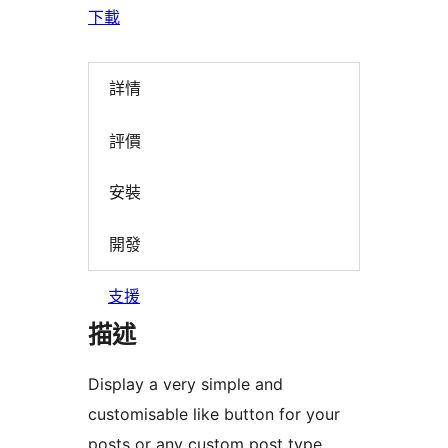
下載
詳情
評價
安裝
開發
支援
描述
Display a very simple and
customisable like button for your
posts or any custom post type.