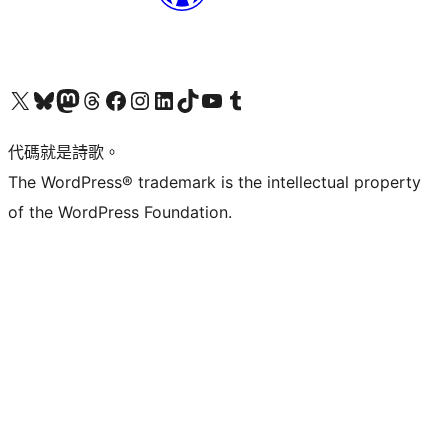
Visit our X (formerly Twitter) account
Visit our Bluesky account
Visit our Mastodon account
Visit our Threads account
訪問我們的 Facebook 專頁
Visit our Instagram account
Visit our LinkedIn account
Visit our TikTok account
Visit our YouTube channel
Visit our Tumblr account
代碼就是詩歌。
The WordPress® trademark is the intellectual property
of the WordPress Foundation.