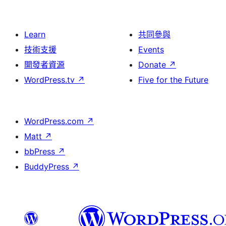
Learn
共同參與
技術支援
Events
開發者資源
Donate
↗
WordPress.tv
↗
Five for the Future
WordPress.com
↗
Matt
↗
bbPress
↗
BuddyPress
↗