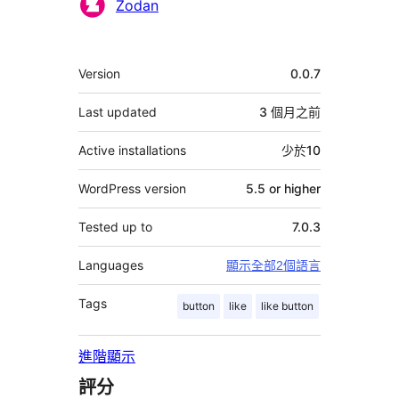
Zodan
其
Version
0.0.7
它
Last updated
3 個月
之前
Active installations
少於10
WordPress version
5.5 or higher
Tested up to
7.0.3
Languages
顯示全部2個語言
Tags
button
like
like button
進階顯示
評分