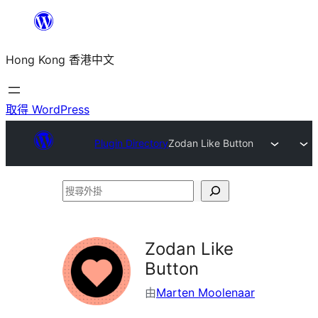
跳
至
Hong Kong 香港中文
主
要
內
取得 WordPress
容
Plugin Directory
Zodan Like Button
搜
尋
外
Zodan Like
掛
Button
由
Marten Moolenaar