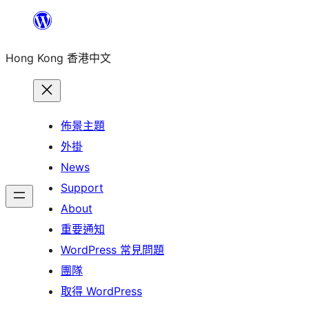
跳
至
Hong Kong 香港中文
主
要
內
容
佈景主題
外掛
News
Support
About
重要通知
WordPress 常見問題
團隊
取得 WordPress