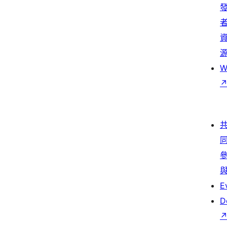
W
E
D