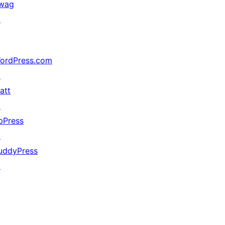
wag
↗
ordPress.com
↗
att
↗
bPress
↗
uddyPress
↗