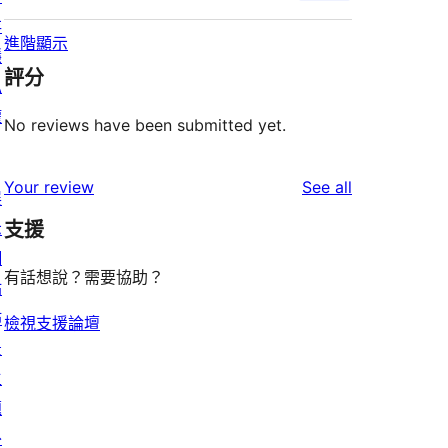
存
進階顯示
隱
評分
私
權
No reviews have been submitted yet.
reviews
Your review
See all
展
示
支援
網
有話想說？需要協助？
站
佈
檢視支援論壇
景
主
題
外