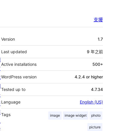
支援
其
Version
1.7
它
Last updated
9 年
之前
關
Active installations
500+
於
我
WordPress version
4.2.4 or higher
們
Tested up to
4.7.34
最
Language
English (US)
新
消
Tags
image
image widget
photo
息
picture
寄