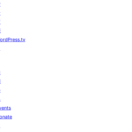
發
者
資
源
ordPress.tv
↗
共
同
參
與
vents
onate
↗