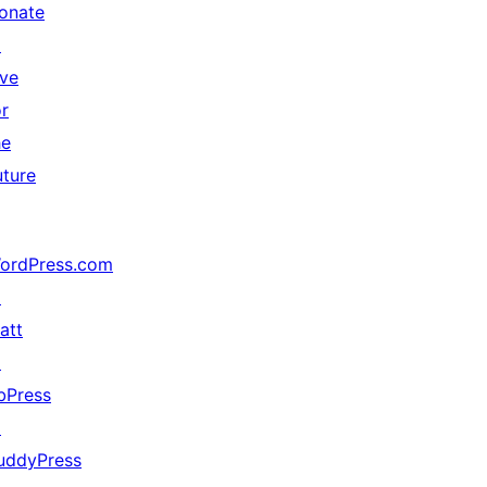
onate
↗
ive
or
he
uture
ordPress.com
↗
att
↗
bPress
↗
uddyPress