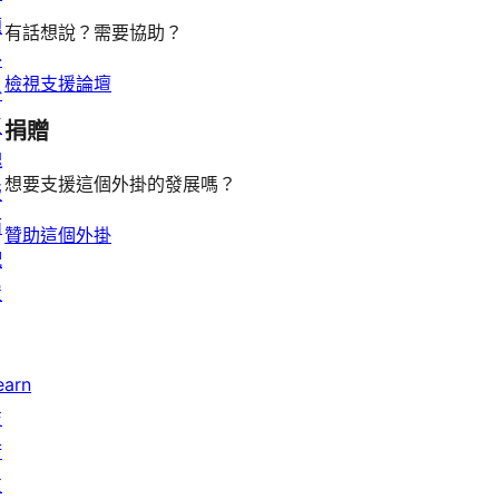
題
有話想說？需要協助？
外
檢視支援論壇
掛
區
捐贈
塊
想要支援這個外掛的發展嗎？
版
面
贊助這個外掛
配
置
earn
技
術
支