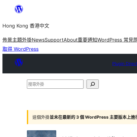
跳
至
Hong Kong 香港中文
主
要
佈景主題
外掛
News
Support
About
重要通知
WordPress 常見
內
取得 WordPress
容
Plugin Direc
搜
尋
外
掛
這個外掛
並未在最新的 3 個 WordPress 主要版本上