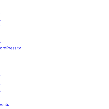
援
開
發
者
資
源
ordPress.tv
↗
共
同
參
與
vents