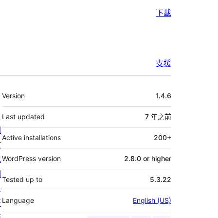
下載
支援
其
Version
1.4.6
它
Last updated
7 年
之前
關
Active installations
200+
於
我
WordPress version
2.8.0 or higher
們
Tested up to
5.3.22
最
Language
English (US)
新
消