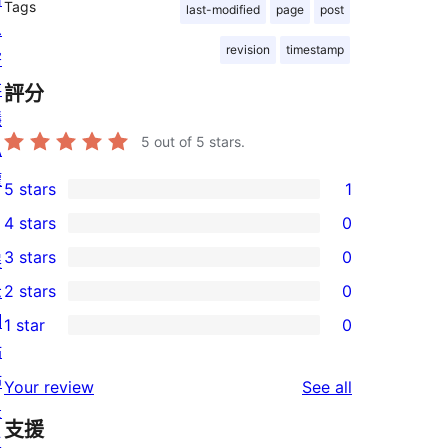
Tags
last-modified
page
post
息
revision
timestamp
寄
存
評分
隱
5
out of 5 stars.
私
權
5 stars
1
1
4 stars
0
5-
0
3 stars
0
展
star
4-
0
示
2 stars
0
review
star
3-
0
網
1 star
0
reviews
star
2-
0
站
reviews
star
1-
佈
reviews
Your review
See all
reviews
star
景
支援
reviews
主