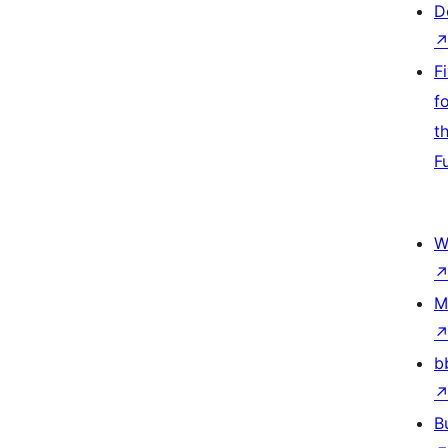
D
F
f
t
F
W
M
b
B