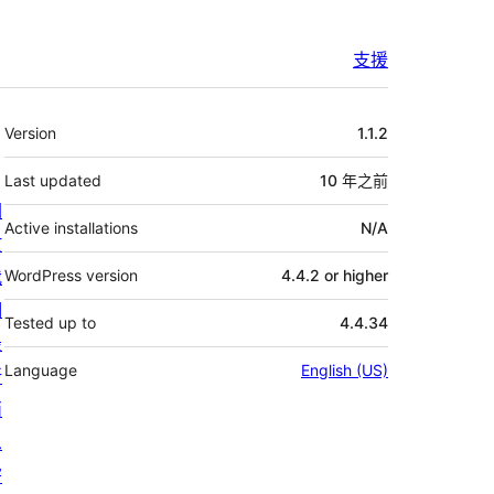
支援
其
Version
1.1.2
它
Last updated
10 年
之前
關
Active installations
N/A
於
我
WordPress version
4.4.2 or higher
們
Tested up to
4.4.34
最
Language
English (US)
新
消
息
寄