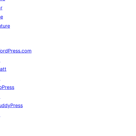
or
he
uture
ordPress.com
↗
att
↗
bPress
↗
uddyPress
↗