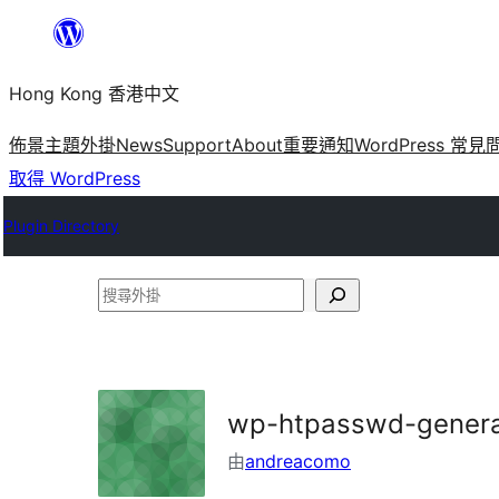
跳
至
Hong Kong 香港中文
主
要
佈景主題
外掛
News
Support
About
重要通知
WordPress 常見
內
取得 WordPress
容
Plugin Directory
搜
尋
外
掛
wp-htpasswd-genera
由
andreacomo