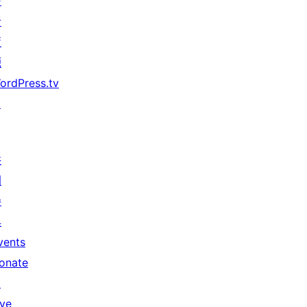
發
者
資
源
ordPress.tv
↗
共
同
參
與
vents
onate
↗
ive