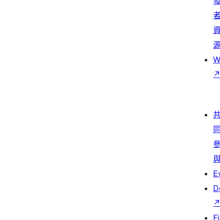
W
E
D
F