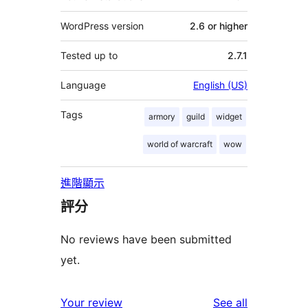
WordPress version
2.6 or higher
Tested up to
2.7.1
Language
English (US)
Tags
armory
guild
widget
world of warcraft
wow
進階顯示
評分
No reviews have been submitted
yet.
reviews
Your review
See all