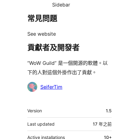
Sidebar
常見問題
See website
貢獻者及開發者
“WoW Guild” 是一個開源的軟體。以
下的人對這個外掛作出了貢獻。
貢
SeiferTim
獻
者
其
Version
1.5
它
Last updated
17 年
之前
Active installations
10+