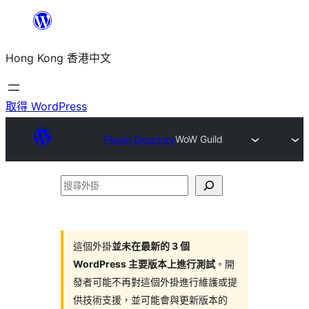
跳
至
Hong Kong 香港中文
主
要
內
取得 WordPress
容
Plugin Directory
WoW Guild
搜
尋
外
掛
這個外掛
並未在最新的 3 個
WordPress 主要版本上進行測試
。開
發者可能不再對這個外掛進行維護或提
供技術支援，並可能會與更新版本的