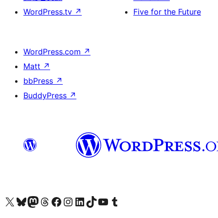
WordPress.tv
↗
Five for the Future
WordPress.com
↗
Matt
↗
bbPress
↗
BuddyPress
↗
Visit our X (formerly Twitter) account
Visit our Bluesky account
Visit our Mastodon account
Visit our Threads account
訪問我們的 Facebook 專頁
Visit our Instagram account
Visit our LinkedIn account
Visit our TikTok account
Visit our YouTube channel
Visit our Tumblr account