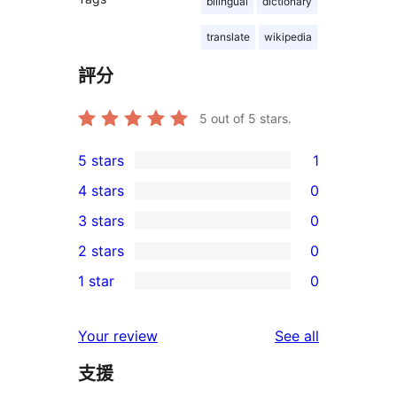
bilingual
dictionary
translate
wikipedia
評分
5
out of 5 stars.
5 stars
1
1
4 stars
0
5-
0
3 stars
0
star
4-
0
2 stars
0
review
star
3-
0
1 star
0
reviews
star
2-
0
reviews
star
1-
reviews
Your review
See all
reviews
star
支援
reviews