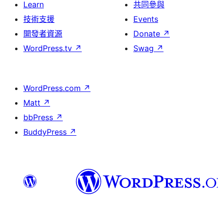
Learn
共同參與
技術支援
Events
開發者資源
Donate
↗
WordPress.tv
↗
Swag
↗
WordPress.com
↗
Matt
↗
bbPress
↗
BuddyPress
↗