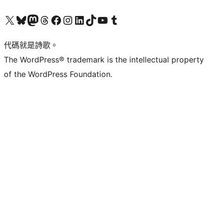
Visit our X (formerly Twitter) account
Visit our Bluesky account
Visit our Mastodon account
Visit our Threads account
訪問我們的 Facebook 專頁
Visit our Instagram account
Visit our LinkedIn account
Visit our TikTok account
Visit our YouTube channel
Visit our Tumblr account
代碼就是詩歌。
The WordPress® trademark is the intellectual property
of the WordPress Foundation.