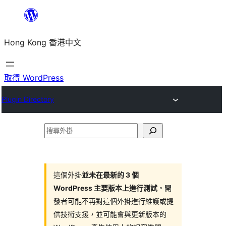
跳
至
Hong Kong 香港中文
主
要
內
取得 WordPress
容
Plugin Directory
搜
尋
外
掛
這個外掛
並未在最新的 3 個
WordPress 主要版本上進行測試
。開
發者可能不再對這個外掛進行維護或提
供技術支援，並可能會與更新版本的