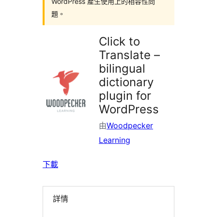
WordPress 產生使用上的相容性問
題。
Click to
Translate –
bilingual
dictionary
plugin for
WordPress
由
Woodpecker
Learning
下載
詳情