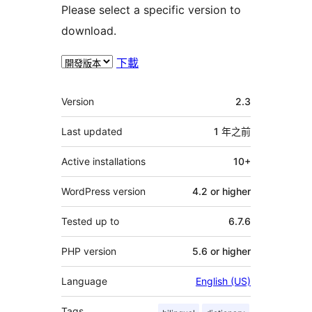
Please select a specific version to
download.
下載
其
Version
2.3
它
Last updated
1 年
之前
Active installations
10+
WordPress version
4.2 or higher
Tested up to
6.7.6
PHP version
5.6 or higher
Language
English (US)
Tags