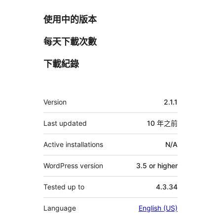
使用中的版本
每天下載次數
下載紀錄
其
Version
2.1.1
它
Last updated
10 年
之前
Active installations
N/A
WordPress version
3.5 or higher
Tested up to
4.3.34
Language
English (US)