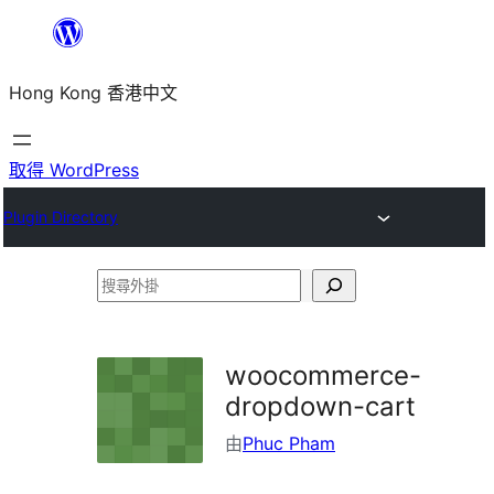
跳
至
Hong Kong 香港中文
主
要
內
取得 WordPress
容
Plugin Directory
搜
尋
外
woocommerce-
掛
dropdown-cart
由
Phuc Pham