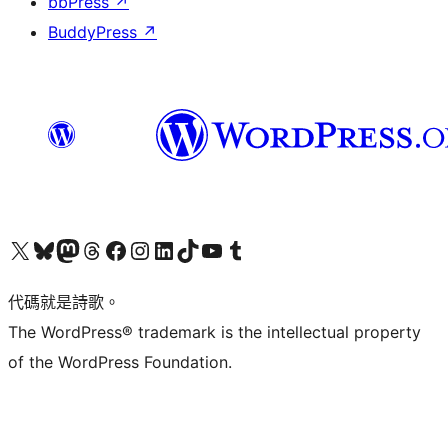
bbPress
↗
BuddyPress
↗
Visit our X (formerly Twitter) account
Visit our Bluesky account
Visit our Mastodon account
Visit our Threads account
訪問我們的 Facebook 專頁
Visit our Instagram account
Visit our LinkedIn account
Visit our TikTok account
Visit our YouTube channel
Visit our Tumblr account
代碼就是詩歌。
The WordPress® trademark is the intellectual property
of the WordPress Foundation.