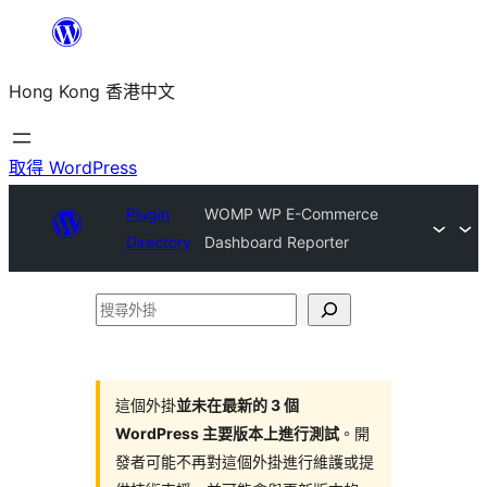
跳
至
Hong Kong 香港中文
主
要
內
取得 WordPress
容
Plugin
WOMP WP E-Commerce
Directory
Dashboard Reporter
搜
尋
外
掛
這個外掛
並未在最新的 3 個
WordPress 主要版本上進行測試
。開
發者可能不再對這個外掛進行維護或提