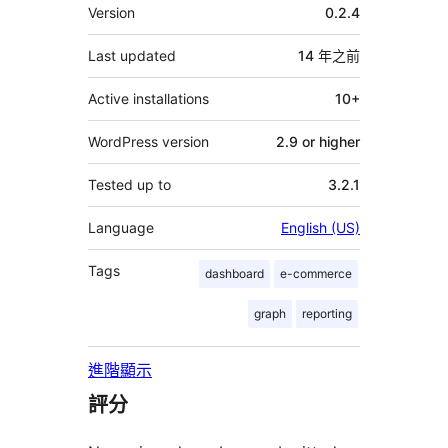
其
Version
0.2.4
它
Last updated
14 年
之前
Active installations
10+
WordPress version
2.9 or higher
Tested up to
3.2.1
Language
English (US)
Tags
dashboard
e-commerce
graph
reporting
進階顯示
評分