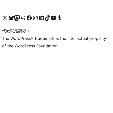
Visit our X (formerly Twitter) account
Visit our Bluesky account
Visit our Mastodon account
Visit our Threads account
訪問我們的 Facebook 專頁
Visit our Instagram account
Visit our LinkedIn account
Visit our TikTok account
Visit our YouTube channel
Visit our Tumblr account
代碼就是詩歌。
The WordPress® trademark is the intellectual property
of the WordPress Foundation.