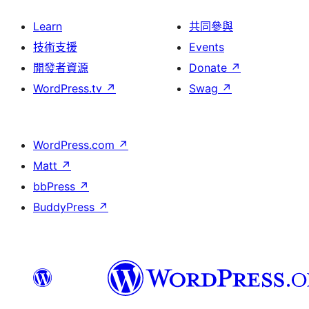
Learn
共同參與
技術支援
Events
開發者資源
Donate
↗
WordPress.tv
↗
Swag
↗
WordPress.com
↗
Matt
↗
bbPress
↗
BuddyPress
↗