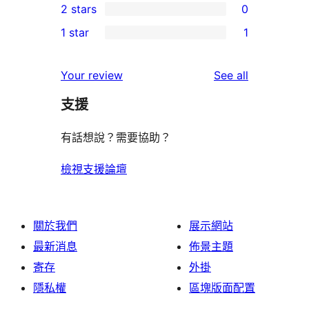
2 stars
0
reviews
star
3-
0
1 star
1
review
star
2-
1
review
star
1-
reviews
Your review
See all
reviews
star
支援
review
有話想說？需要協助？
檢視支援論壇
關於我們
展示網站
最新消息
佈景主題
寄存
外掛
隱私權
區塊版面配置