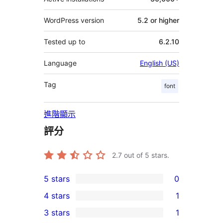
WordPress version
5.2 or higher
Tested up to
6.2.10
Language
English (US)
Tag
font
進階顯示
評分
2.7
out of 5 stars.
5 stars
0
0
4 stars
1
5-
1
3 stars
1
star
4-
1