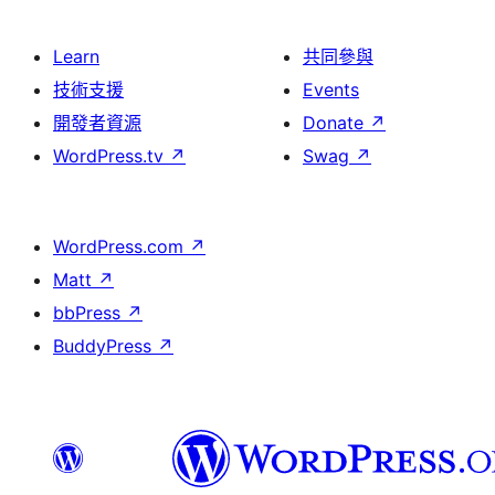
Learn
共同參與
技術支援
Events
開發者資源
Donate
↗
WordPress.tv
↗
Swag
↗
WordPress.com
↗
Matt
↗
bbPress
↗
BuddyPress
↗