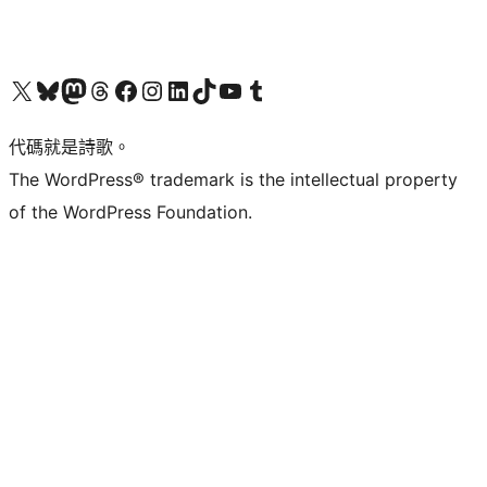
Visit our X (formerly Twitter) account
Visit our Bluesky account
Visit our Mastodon account
Visit our Threads account
訪問我們的 Facebook 專頁
Visit our Instagram account
Visit our LinkedIn account
Visit our TikTok account
Visit our YouTube channel
Visit our Tumblr account
代碼就是詩歌。
The WordPress® trademark is the intellectual property
of the WordPress Foundation.