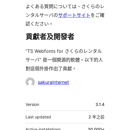
よくある質問については、さくらのレ
ンタルサーバの
サポートサイト
をご確
認ください。
貢獻者及開發者
“TS Webfonts for さくらのレンタル
サーバ” 是一個開源的軟體。以下的人
對這個外掛作出了貢獻。
貢
sakurainternet
獻
者
其
Version
3.1.4
它
Last updated
2 年
之前
Active installations
30,000+