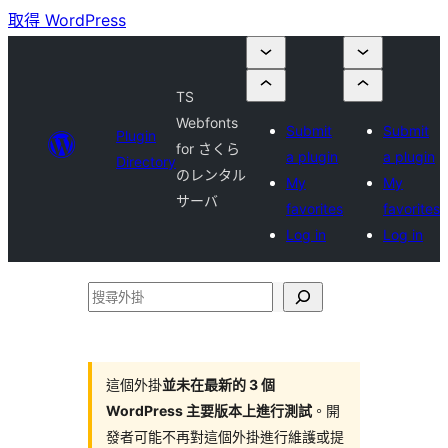
取得 WordPress
TS
Webfonts
Submit
Submit
Plugin
for さくら
a plugin
a plugin
Directory
のレンタル
My
My
サーバ
favorites
favorites
Log in
Log in
搜
尋
外
掛
這個外掛
並未在最新的 3 個
WordPress 主要版本上進行測試
。開
發者可能不再對這個外掛進行維護或提