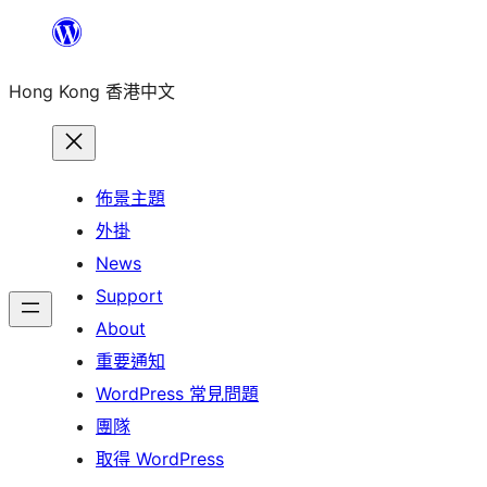
跳
至
Hong Kong 香港中文
主
要
內
容
佈景主題
外掛
News
Support
About
重要通知
WordPress 常見問題
團隊
取得 WordPress