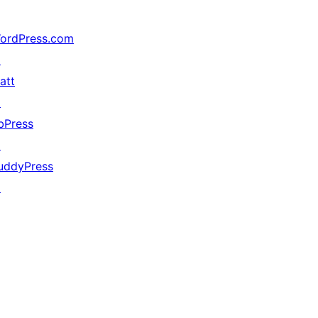
ordPress.com
↗
att
↗
bPress
↗
uddyPress
↗