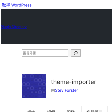
取得 WordPress
Plugin Directory
搜
尋
外
掛
theme-importer
由
Stev Forster