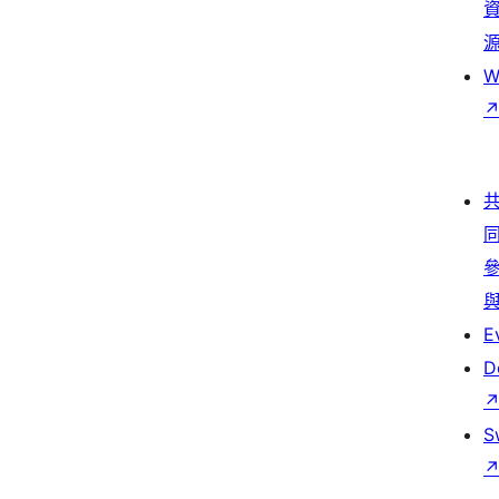
W
E
D
S