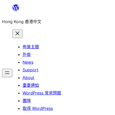
跳
至
Hong Kong 香港中文
主
要
內
容
佈景主題
外掛
News
Support
About
重要通知
WordPress 常見問題
團隊
取得 WordPress