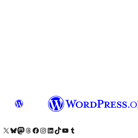
Visit our X (formerly Twitter) account
Visit our Bluesky account
Visit our Mastodon account
Visit our Threads account
訪問我們的 Facebook 專頁
Visit our Instagram account
Visit our LinkedIn account
Visit our TikTok account
Visit our YouTube channel
Visit our Tumblr account