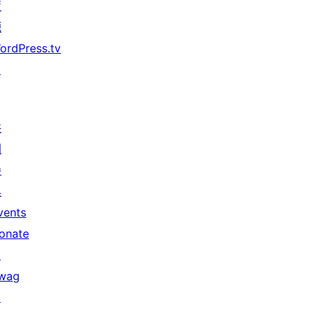
資
源
ordPress.tv
↗
共
同
參
與
vents
onate
↗
wag
↗