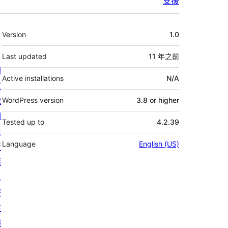
支援
其
Version
1.0
它
Last updated
11 年
之前
關
Active installations
N/A
於
我
WordPress version
3.8 or higher
們
Tested up to
4.2.39
最
Language
English (US)
新
消
息
寄
存
隱