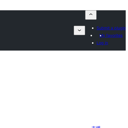
Submit a plugin
My favorites
Log in