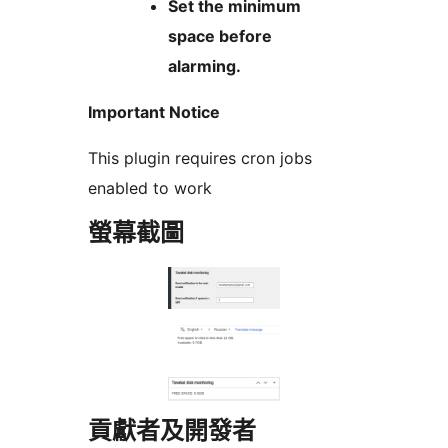
Set the minimum
space before
alarming.
Important Notice
This plugin requires cron jobs
enabled to work
螢幕截圖
貢獻者及開發者