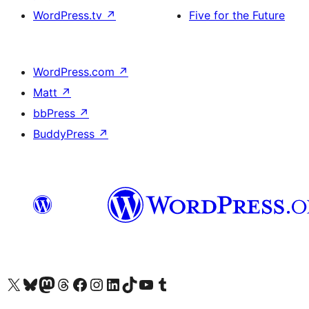
WordPress.tv
↗
Five for the Future
WordPress.com
↗
Matt
↗
bbPress
↗
BuddyPress
↗
Visit our X (formerly Twitter) account
Visit our Bluesky account
Visit our Mastodon account
Visit our Threads account
訪問我們的 Facebook 專頁
Visit our Instagram account
Visit our LinkedIn account
Visit our TikTok account
Visit our YouTube channel
Visit our Tumblr account