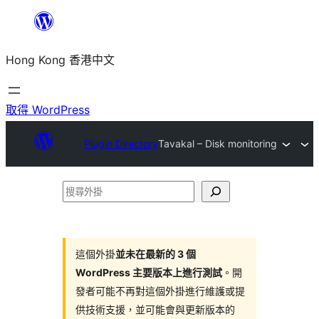
跳
至
Hong Kong 香港中文
主
要
內
取得 WordPress
容
Plugin Directory
Tavakal – Disk monitoring
搜
尋
外
掛
這個外掛
並未在最新的 3 個
WordPress 主要版本上進行測試
。開
發者可能不再對這個外掛進行維護或提
供技術支援，並可能會與更新版本的