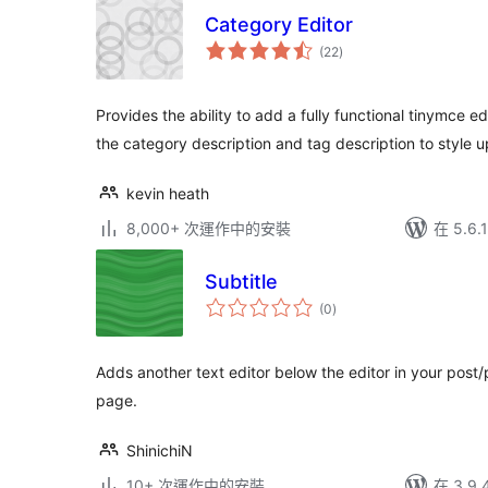
Category Editor
總
(22
)
評
分
Provides the ability to add a fully functional tinymce e
the category description and tag description to style 
kevin heath
8,000+ 次運作中的安裝
在 5.6
Subtitle
總
(0
)
評
分
Adds another text editor below the editor in your pos
page.
ShinichiN
10+ 次運作中的安裝
在 3.9