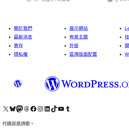
關於我們
展示網站
L
最新消息
佈景主題
寄存
外掛
隱私權
區塊版面配置
W
Visit our X (formerly Twitter) account
Visit our Bluesky account
Visit our Mastodon account
Visit our Threads account
訪問我們的 Facebook 專頁
Visit our Instagram account
Visit our LinkedIn account
Visit our TikTok account
Visit our YouTube channel
Visit our Tumblr account
代碼就是詩歌。