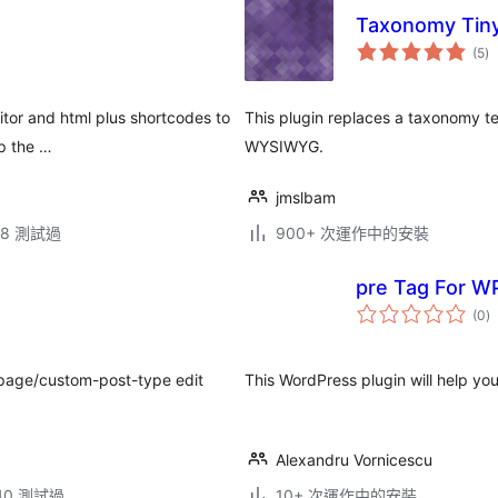
Taxonomy Ti
總
(5
)
評
分
ditor and html plus shortcodes to
This plugin replaces a taxonomy te
up the …
WYSIWYG.
jmslbam
.18 測試過
900+ 次運作中的安裝
pre Tag For WP
總
(0
)
評
分
t/page/custom-post-type edit
This WordPress plugin will help yo
Alexandru Vornicescu
.40 測試過
10+ 次運作中的安裝