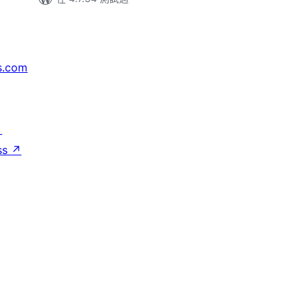
s.com
↗
ss
↗