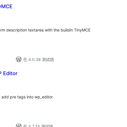
nyMCE
rm description textarea with the buildin TinyMCE
在 4.0.38 測試過
 Editor
u add pre tags into wp_editor.
在 4.7.34 測試過