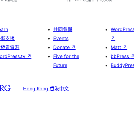
earn
共同參與
WordPres
技術支援
Events
↗
開發者資源
Donate
↗
Matt
↗
ordPress.tv
↗
Five for the
bbPress
Future
BuddyPre
Hong Kong 香港中文