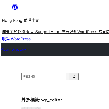
跳
至
Hong Kong 香港中文
主
要
佈景主題
外掛
News
Support
About
重要通知
WordPress 常見
內
取得 WordPress
容
Plugin Directory
搜
尋
外掛標籤:
wp_editor