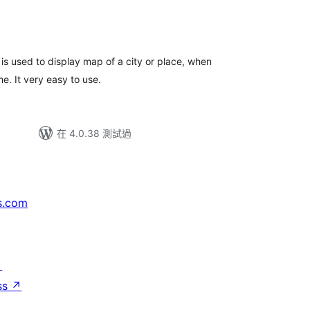
t is used to display map of a city or place, when
e. It very easy to use.
在 4.0.38 測試過
s.com
↗
ss
↗