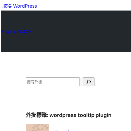
取得 WordPress
Plugin Directory
搜
尋
外掛標籤:
wordpress tooltip plugin