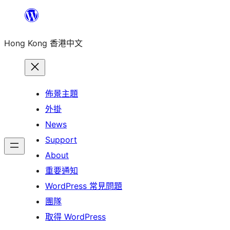
跳
至
Hong Kong 香港中文
主
要
內
容
佈景主題
外掛
News
Support
About
重要通知
WordPress 常見問題
團隊
取得 WordPress