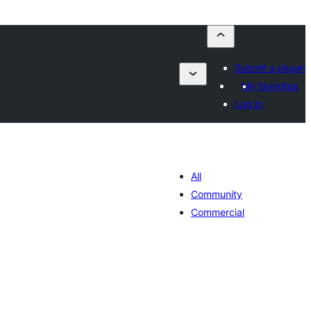
Submit a plugin
My favorites
Log in
All
Community
Commercial