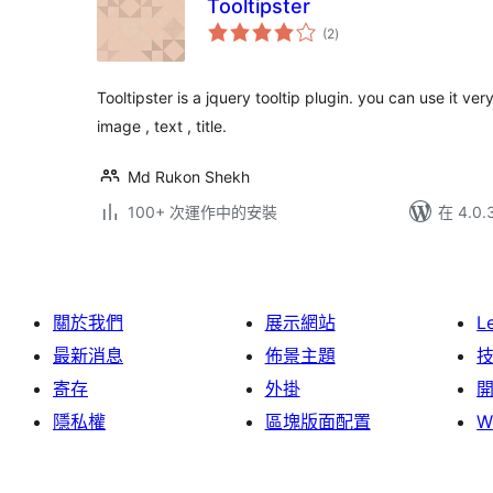
Tooltipster
總
(2
)
評
分
Tooltipster is a jquery tooltip plugin. you can use it v
image , text , title.
Md Rukon Shekh
100+ 次運作中的安裝
在 4.0
關於我們
展示網站
L
最新消息
佈景主題
寄存
外掛
隱私權
區塊版面配置
W