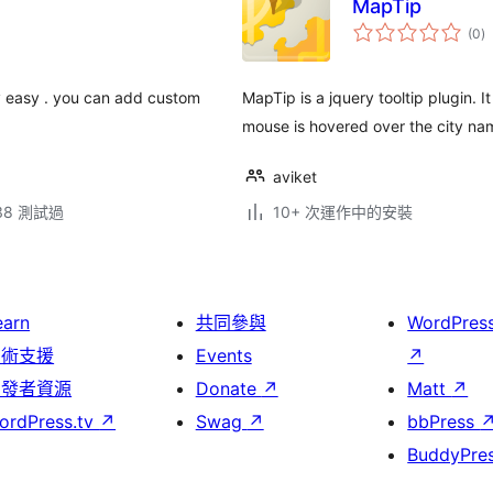
MapTip
總
(0
)
評
分
ery easy . you can add custom
MapTip is a jquery tooltip plugin. I
mouse is hovered over the city nam
aviket
.38 測試過
10+ 次運作中的安裝
earn
共同參與
WordPres
技術支援
Events
↗
開發者資源
Donate
↗
Matt
↗
ordPress.tv
↗
Swag
↗
bbPress
BuddyPre