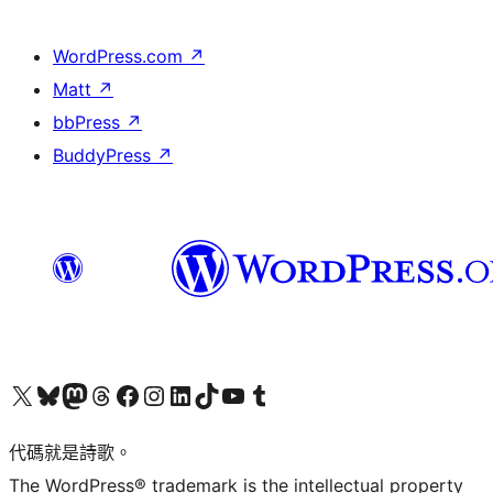
WordPress.com
↗
Matt
↗
bbPress
↗
BuddyPress
↗
Visit our X (formerly Twitter) account
Visit our Bluesky account
Visit our Mastodon account
Visit our Threads account
訪問我們的 Facebook 專頁
Visit our Instagram account
Visit our LinkedIn account
Visit our TikTok account
Visit our YouTube channel
Visit our Tumblr account
代碼就是詩歌。
The WordPress® trademark is the intellectual property