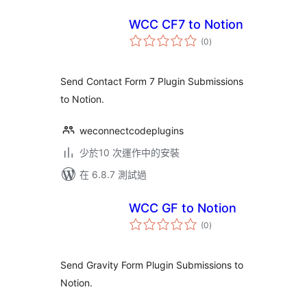
WCC CF7 to Notion
總
(0
)
評
分
Send Contact Form 7 Plugin Submissions
to Notion.
weconnectcodeplugins
少於10 次運作中的安裝
在 6.8.7 測試過
WCC GF to Notion
總
(0
)
評
分
Send Gravity Form Plugin Submissions to
Notion.