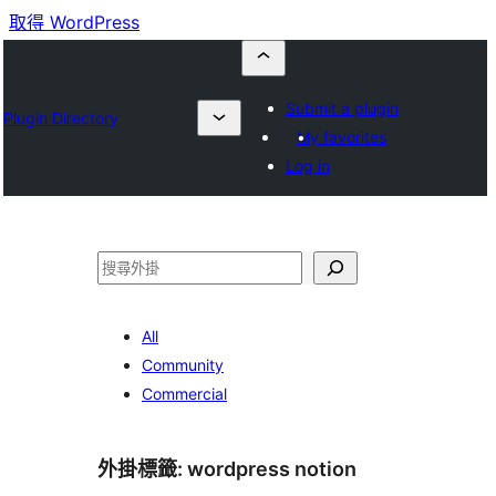
取得 WordPress
Submit a plugin
Plugin Directory
My favorites
Log in
搜
尋
All
Community
Commercial
外掛標籤:
wordpress notion