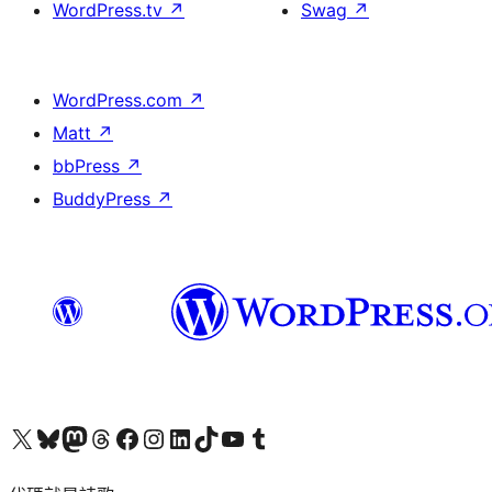
WordPress.tv
↗
Swag
↗
WordPress.com
↗
Matt
↗
bbPress
↗
BuddyPress
↗
Visit our X (formerly Twitter) account
Visit our Bluesky account
Visit our Mastodon account
Visit our Threads account
訪問我們的 Facebook 專頁
Visit our Instagram account
Visit our LinkedIn account
Visit our TikTok account
Visit our YouTube channel
Visit our Tumblr account