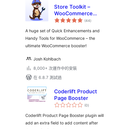
Store Toolkit –
WooCommerce
總
Extensions, Quick
(44
)
評
分
Enhancements &
A huge set of Quick Enhancements and
Handy Tools
Handy Tools for WooCommerce – the
ultimate WooCommerce booster!
Josh Kohlbach
8,000+ 次運作中的安裝
在 6.8.7 測試過
Coderlift Product
Page Booster
總
(0
)
評
分
Coderlift Product Page Booster plugin will
add an extra field to add content after