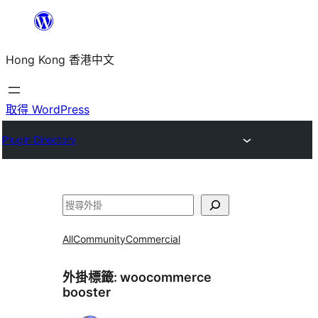
跳
至
Hong Kong 香港中文
主
要
內
取得 WordPress
容
Plugin Directory
搜
尋
All
Community
Commercial
外掛標籤:
woocommerce
booster