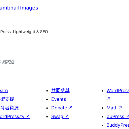
umbnail Images
Press. Lightweight & SEO
.6 測試過
earn
共同參與
WordPres
技術支援
Events
↗
開發者資源
Donate
↗
Matt
↗
ordPress.tv
↗
Swag
↗
bbPress
BuddyPre