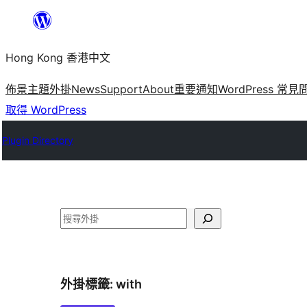
跳
至
Hong Kong 香港中文
主
要
佈景主題
外掛
News
Support
About
重要通知
WordPress 常見
內
取得 WordPress
容
Plugin Directory
搜
尋
外掛標籤:
with