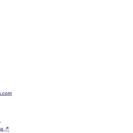
s.com
↗
ss
↗