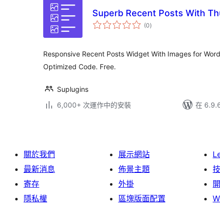
Superb Recent Posts With Th
總
(0
)
評
分
Responsive Recent Posts Widget With Images for Word
Optimized Code. Free.
Suplugins
6,000+ 次運作中的安裝
在 6.9
關於我們
展示網站
L
最新消息
佈景主題
寄存
外掛
隱私權
區塊版面配置
W