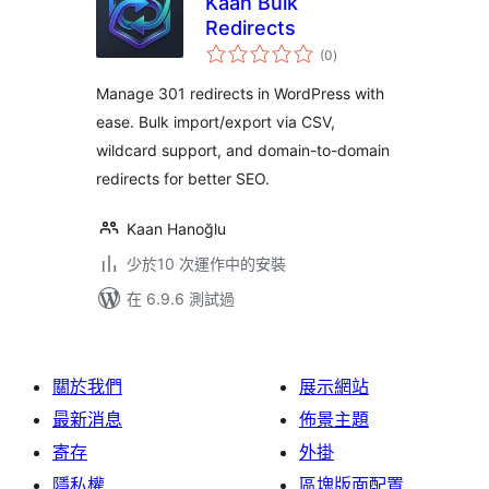
Kaan Bulk
Redirects
總
(0
)
評
分
Manage 301 redirects in WordPress with
ease. Bulk import/export via CSV,
wildcard support, and domain-to-domain
redirects for better SEO.
Kaan Hanoğlu
少於10 次運作中的安裝
在 6.9.6 測試過
關於我們
展示網站
最新消息
佈景主題
寄存
外掛
隱私權
區塊版面配置