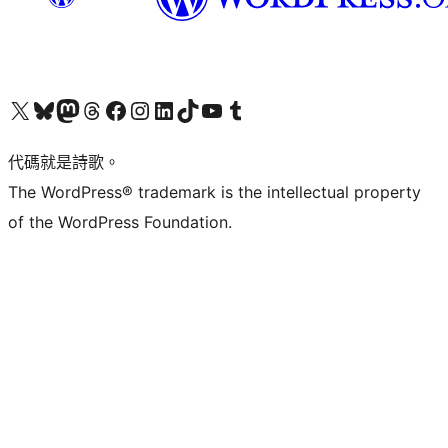
Visit our X (formerly Twitter) account
Visit our Bluesky account
Visit our Mastodon account
Visit our Threads account
訪問我們的 Facebook 專頁
Visit our Instagram account
Visit our LinkedIn account
Visit our TikTok account
Visit our YouTube channel
Visit our Tumblr account
代碼就是詩歌。
The WordPress® trademark is the intellectual property
of the WordPress Foundation.