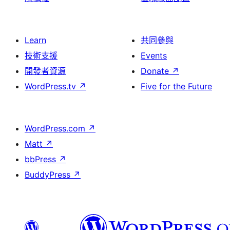
Learn
共同參與
技術支援
Events
開發者資源
Donate
↗
WordPress.tv
↗
Five for the Future
WordPress.com
↗
Matt
↗
bbPress
↗
BuddyPress
↗