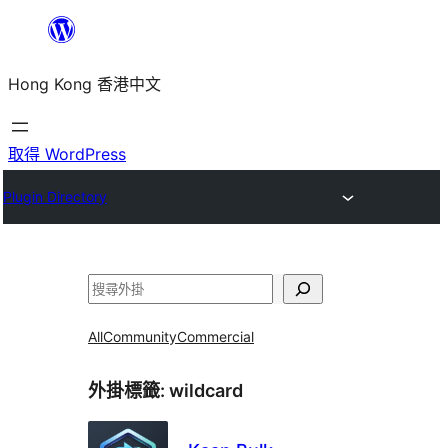
跳
至
Hong Kong 香港中文
主
要
內
取得 WordPress
容
Plugin Directory
搜
尋
All
Community
Commercial
外掛標籤:
wildcard