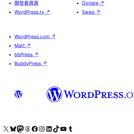
開發者資源
Donate
↗
WordPress.tv
↗
Swag
↗
WordPress.com
↗
Matt
↗
bbPress
↗
BuddyPress
↗
Visit our X (formerly Twitter) account
Visit our Bluesky account
Visit our Mastodon account
Visit our Threads account
訪問我們的 Facebook 專頁
Visit our Instagram account
Visit our LinkedIn account
Visit our TikTok account
Visit our YouTube channel
Visit our Tumblr account