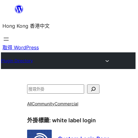
跳
至
Hong Kong 香港中文
主
要
內
取得 WordPress
容
Plugin Directory
搜
尋
All
Community
Commercial
外掛標籤:
white label login