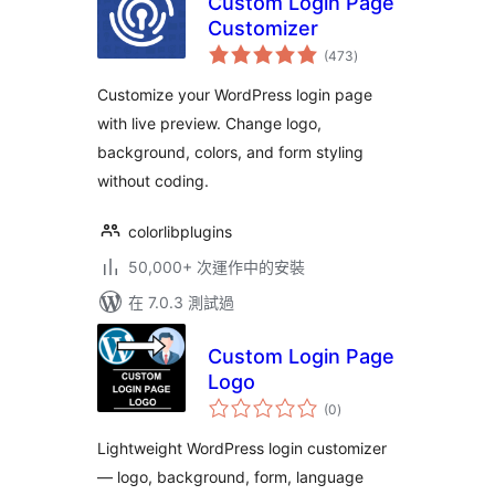
Custom Login Page
Customizer
總
(473
)
評
分
Customize your WordPress login page
with live preview. Change logo,
background, colors, and form styling
without coding.
colorlibplugins
50,000+ 次運作中的安裝
在 7.0.3 測試過
Custom Login Page
Logo
總
(0
)
評
分
Lightweight WordPress login customizer
— logo, background, form, language