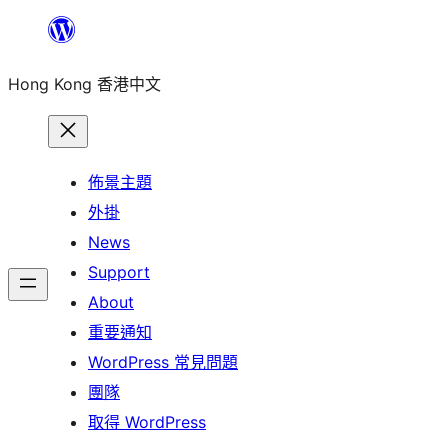
跳
至
Hong Kong 香港中文
主
要
內
容
佈景主題
外掛
News
Support
About
重要通知
WordPress 常見問題
團隊
取得 WordPress