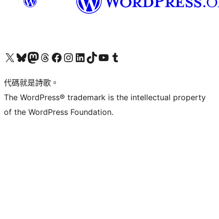
Visit our X (formerly Twitter) account
Visit our Bluesky account
Visit our Mastodon account
Visit our Threads account
訪問我們的 Facebook 專頁
Visit our Instagram account
Visit our LinkedIn account
Visit our TikTok account
Visit our YouTube channel
Visit our Tumblr account
代碼就是詩歌。
The WordPress® trademark is the intellectual property
of the WordPress Foundation.