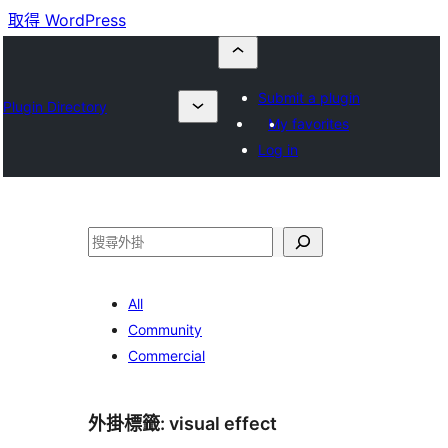
取得 WordPress
Submit a plugin
Plugin Directory
My favorites
Log in
搜
尋
All
Community
Commercial
外掛標籤:
visual effect