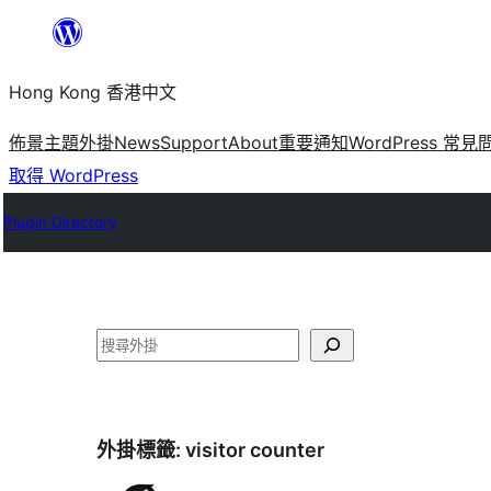
跳
至
Hong Kong 香港中文
主
要
佈景主題
外掛
News
Support
About
重要通知
WordPress 常見
內
取得 WordPress
容
Plugin Directory
搜
尋
外掛標籤:
visitor counter