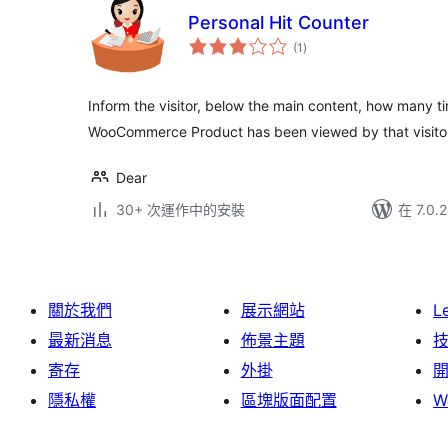
Personal Hit Counter
總
(1
)
評
分
Inform the visitor, below the main content, how many ti
WooCommerce Product has been viewed by that visito
Dear
30+ 次運作中的安裝
在 7.0
關於我們
展示網站
L
最新消息
佈景主題
寄存
外掛
隱私權
區塊版面配置
W