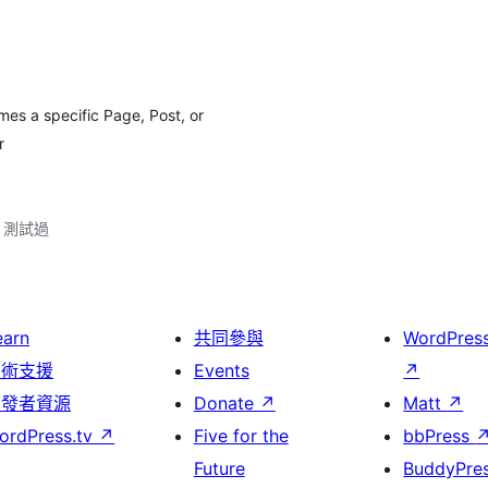
mes a specific Page, Post, or
r
.2 測試過
earn
共同參與
WordPres
技術支援
Events
↗
開發者資源
Donate
↗
Matt
↗
ordPress.tv
↗
Five for the
bbPress
Future
BuddyPre