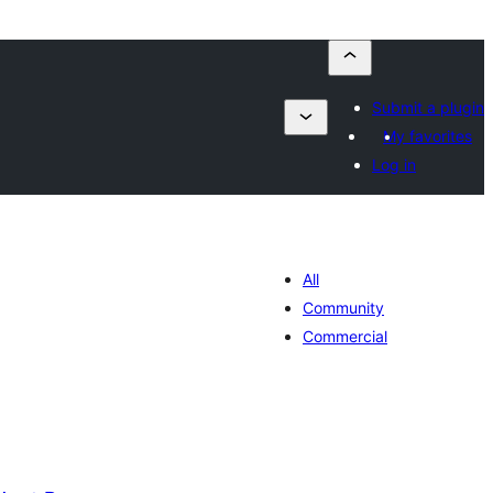
Submit a plugin
My favorites
Log in
All
Community
Commercial