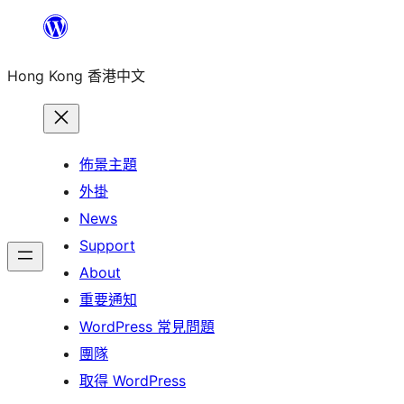
跳
至
Hong Kong 香港中文
主
要
內
容
佈景主題
外掛
News
Support
About
重要通知
WordPress 常見問題
團隊
取得 WordPress