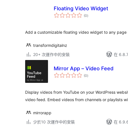
Floating Video Widget
總
(0
)
評
分
Add a customizable floating video widget to any page 
transformdigitalnz
20+ 次運作中的安裝
在 6.8
Mirror App – Video Feed
總
(0
)
評
分
Display videos from YouTube on your WordPress websit
video feed. Embed videos from channels or playlists wi
mirrorapp
少於10 次運作中的安裝
在 6.9