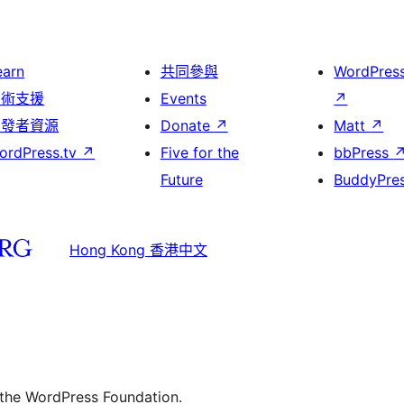
earn
共同參與
WordPres
技術支援
Events
↗
開發者資源
Donate
↗
Matt
↗
ordPress.tv
↗
Five for the
bbPress
Future
BuddyPre
Hong Kong 香港中文
 the WordPress Foundation.