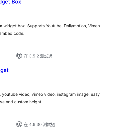
dget Box
our widget box. Supports Youtube, Dailymotion, Vimeo
 embed code..
在 3.5.2 測試過
dget
y, youtube video, vimeo video, instagram image, easy
nsive and custom height.
在 4.6.30 測試過