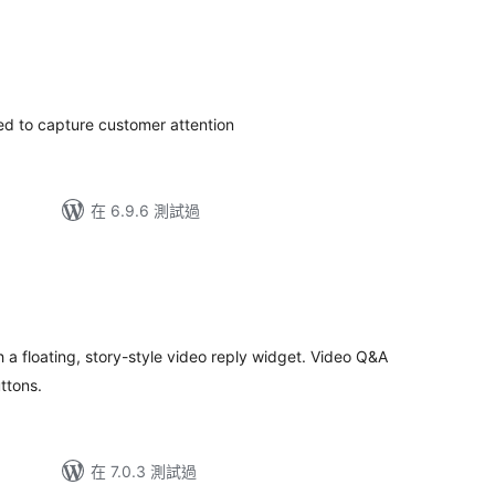
ed to capture customer attention
在 6.9.6 測試過
th a floating, story-style video reply widget. Video Q&A
ttons.
在 7.0.3 測試過