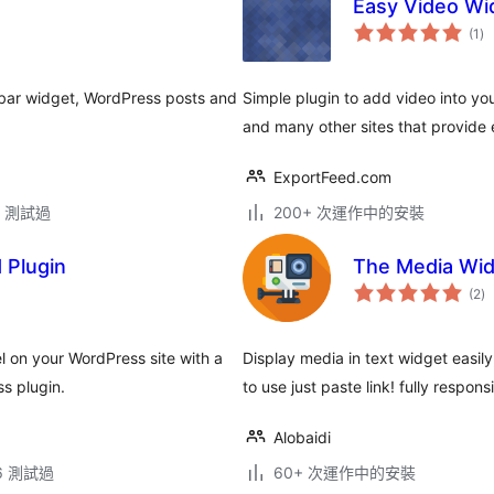
Easy Video Wi
總
(1
)
評
分
ebar widget, WordPress posts and
Simple plugin to add video into y
and many other sites that provide
ExportFeed.com
.6 測試過
200+ 次運作中的安裝
 Plugin
The Media Wi
總
(2
)
評
分
l on your WordPress site with a
Display media in text widget easil
s plugin.
to use just paste link! fully respo
Alobaidi
.6 測試過
60+ 次運作中的安裝