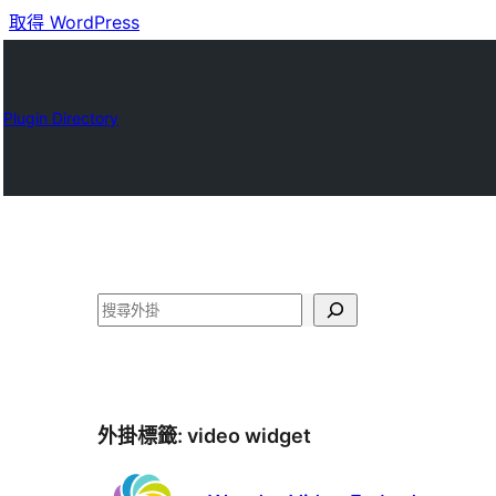
取得 WordPress
Plugin Directory
搜
尋
外掛標籤:
video widget