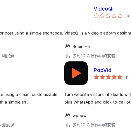
VideoQi
總
(0
)
評
分
or post using a simple shortcode.
VideoQi is a video platform design
Robin He
.7 測試過
少於10 次運作中的安裝
PopVid
總
(1
)
評
分
e using a clean, customizable
Turn website visitors into leads wi
th a simple sh …
plus WhatsApp and click-to-call bu
wpopw
.6 測試過
少於10 次運作中的安裝