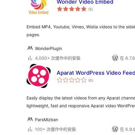
Wonder Video Embed
總
(5
)
評
分
Embed MP4, Youtube, Vimeo, Wistia videos to the sid
pages.
WonderPlugin
4,000+ 次運作中的安裝
在 6.7
Aparat WordPress Video Feed
總
(0
)
評
分
Easily display the latest videos from any Aparat channe
lightweight, fast and responsive Aparat video WordPres
ParsMizban
100+ 次運作中的安裝
在 6.9