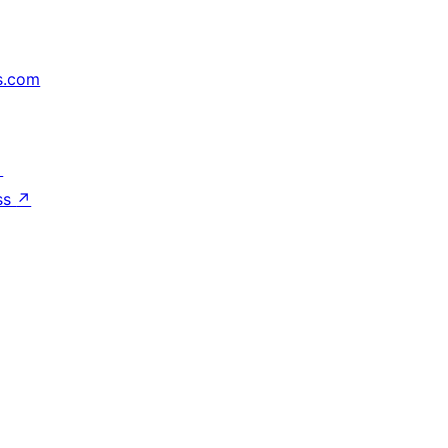
s.com
↗
ss
↗