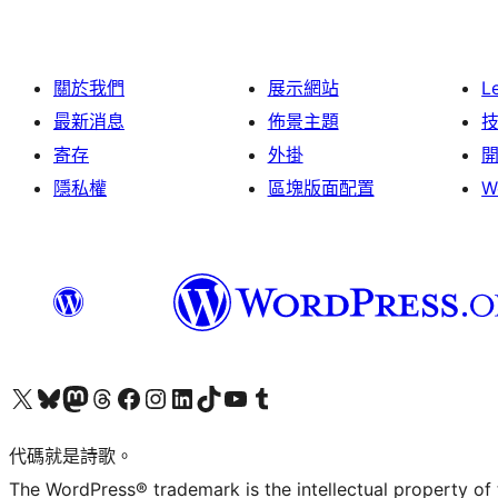
關於我們
展示網站
L
最新消息
佈景主題
寄存
外掛
隱私權
區塊版面配置
W
Visit our X (formerly Twitter) account
Visit our Bluesky account
Visit our Mastodon account
Visit our Threads account
訪問我們的 Facebook 專頁
Visit our Instagram account
Visit our LinkedIn account
Visit our TikTok account
Visit our YouTube channel
Visit our Tumblr account
代碼就是詩歌。
The WordPress® trademark is the intellectual property of