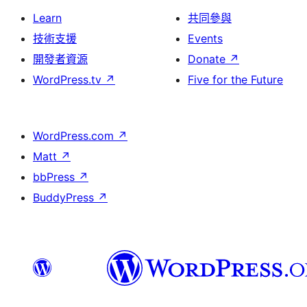
Learn
共同參與
技術支援
Events
開發者資源
Donate
↗
WordPress.tv
↗
Five for the Future
WordPress.com
↗
Matt
↗
bbPress
↗
BuddyPress
↗