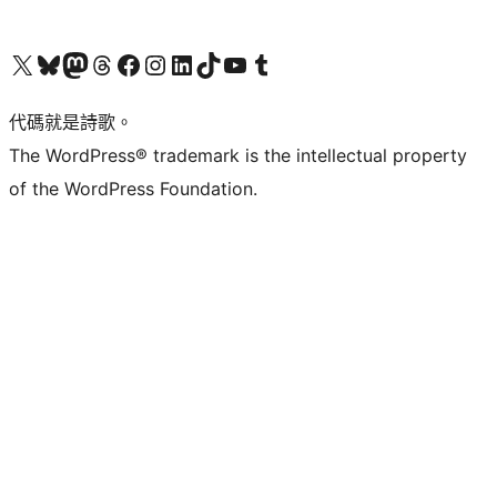
Visit our X (formerly Twitter) account
Visit our Bluesky account
Visit our Mastodon account
Visit our Threads account
訪問我們的 Facebook 專頁
Visit our Instagram account
Visit our LinkedIn account
Visit our TikTok account
Visit our YouTube channel
Visit our Tumblr account
代碼就是詩歌。
The WordPress® trademark is the intellectual property
of the WordPress Foundation.