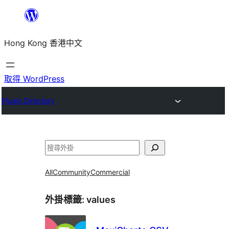
跳
至
Hong Kong 香港中文
主
要
內
取得 WordPress
容
Plugin Directory
搜
尋
All
Community
Commercial
外掛標籤:
values