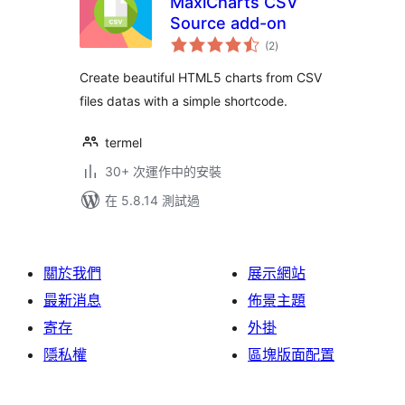
MaxiCharts CSV
Source add-on
總
(2
)
評
分
Create beautiful HTML5 charts from CSV
files datas with a simple shortcode.
termel
30+ 次運作中的安裝
在 5.8.14 測試過
關於我們
展示網站
最新消息
佈景主題
寄存
外掛
隱私權
區塊版面配置