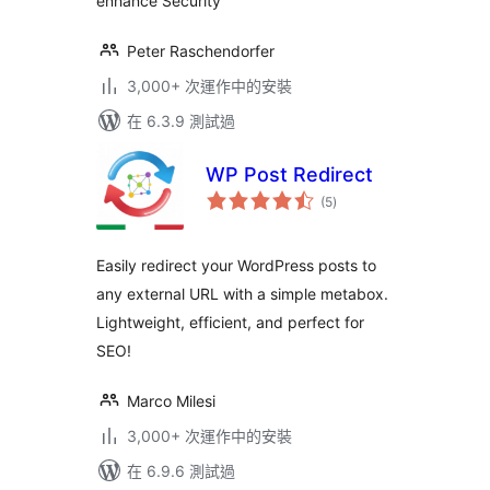
enhance Security
Peter Raschendorfer
3,000+ 次運作中的安裝
在 6.3.9 測試過
WP Post Redirect
總
(5
)
評
分
Easily redirect your WordPress posts to
any external URL with a simple metabox.
Lightweight, efficient, and perfect for
SEO!
Marco Milesi
3,000+ 次運作中的安裝
在 6.9.6 測試過