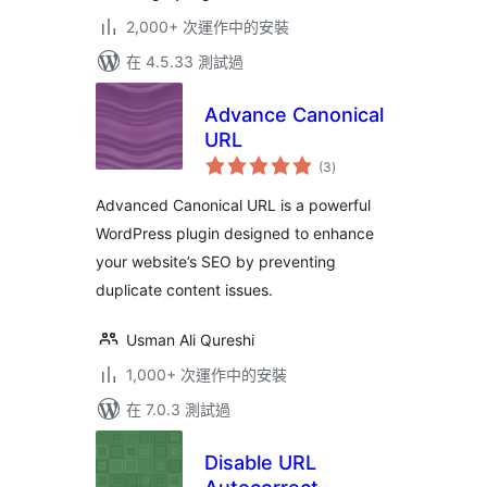
2,000+ 次運作中的安裝
在 4.5.33 測試過
Advance Canonical
URL
總
(3
)
評
分
Advanced Canonical URL is a powerful
WordPress plugin designed to enhance
your website’s SEO by preventing
duplicate content issues.
Usman Ali Qureshi
1,000+ 次運作中的安裝
在 7.0.3 測試過
Disable URL