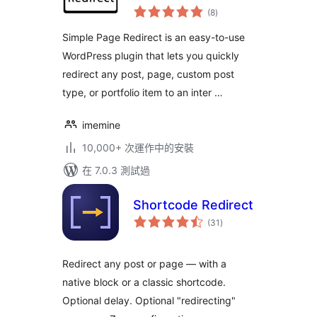
總
(8
)
評
分
Simple Page Redirect is an easy-to-use
WordPress plugin that lets you quickly
redirect any post, page, custom post
type, or portfolio item to an inter …
imemine
10,000+ 次運作中的安裝
在 7.0.3 測試過
Shortcode Redirect
總
(31
)
評
分
Redirect any post or page — with a
native block or a classic shortcode.
Optional delay. Optional "redirecting"