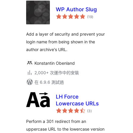
WP Author Slug
總
(19
)
評
分
Add a layer of security and prevent your
login name from being shown in the
author archive's URL.
Konstantin Obenland
2,000+ 次運作中的安裝
在 6.9.6 測試過
LH Force
Lowercase URLs
總
(3
)
評
分
Perform a 301 redirect from an
uppercase URL to the lowercase version