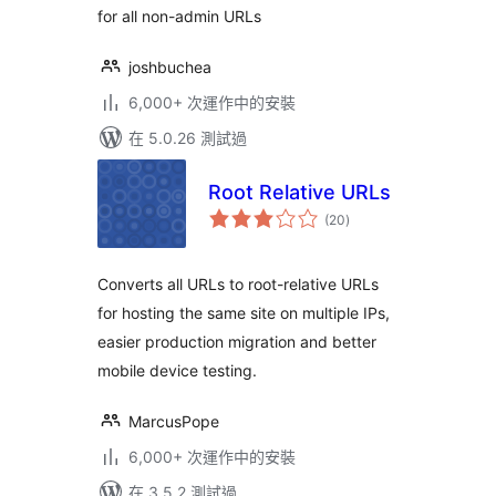
for all non-admin URLs
joshbuchea
6,000+ 次運作中的安裝
在 5.0.26 測試過
Root Relative URLs
總
(20
)
評
分
Converts all URLs to root-relative URLs
for hosting the same site on multiple IPs,
easier production migration and better
mobile device testing.
MarcusPope
6,000+ 次運作中的安裝
在 3.5.2 測試過