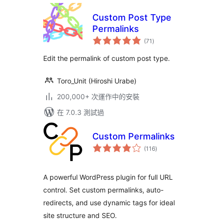
Custom Post Type
Permalinks
總
(71
)
評
分
Edit the permalink of custom post type.
Toro_Unit (Hiroshi Urabe)
200,000+ 次運作中的安裝
在 7.0.3 測試過
Custom Permalinks
總
(116
)
評
分
A powerful WordPress plugin for full URL
control. Set custom permalinks, auto-
redirects, and use dynamic tags for ideal
site structure and SEO.