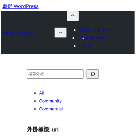
取得 WordPress
Submit a plugin
Plugin Directory
My favorites
Log in
搜
尋
All
Community
Commercial
外掛標籤:
url