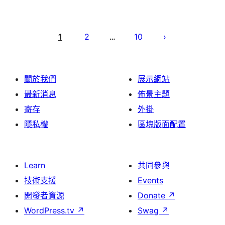
Posts
pagination
1
2
10
…
關於我們
展示網站
最新消息
佈景主題
寄存
外掛
隱私權
區塊版面配置
Learn
共同參與
技術支援
Events
開發者資源
Donate
↗
WordPress.tv
↗
Swag
↗