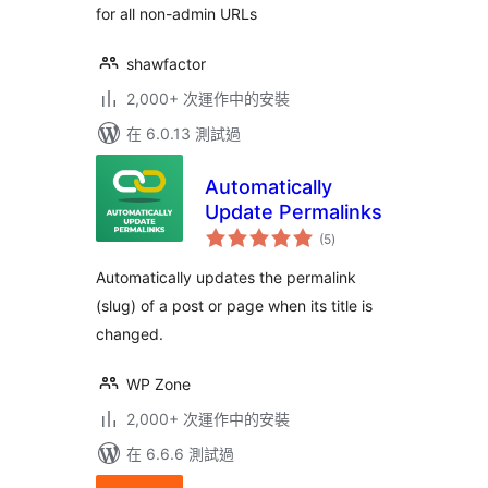
for all non-admin URLs
shawfactor
2,000+ 次運作中的安裝
在 6.0.13 測試過
Automatically
Update Permalinks
總
(5
)
評
分
Automatically updates the permalink
(slug) of a post or page when its title is
changed.
WP Zone
2,000+ 次運作中的安裝
在 6.6.6 測試過