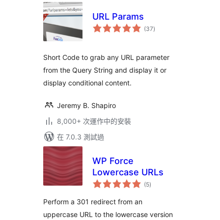
URL Params
總
(37
)
評
分
Short Code to grab any URL parameter
from the Query String and display it or
display conditional content.
Jeremy B. Shapiro
8,000+ 次運作中的安裝
在 7.0.3 測試過
WP Force
Lowercase URLs
總
(5
)
評
分
Perform a 301 redirect from an
uppercase URL to the lowercase version