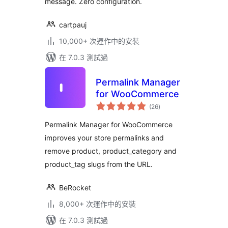
message. Zero configuration.
cartpauj
10,000+ 次運作中的安裝
在 7.0.3 測試過
Permalink Manager
for WooCommerce
總
(26
)
評
分
Permalink Manager for WooCommerce
improves your store permalinks and
remove product, product_category and
product_tag slugs from the URL.
BeRocket
8,000+ 次運作中的安裝
在 7.0.3 測試過