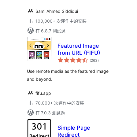
Sami Ahmed Siddiqui
100,000+ 次運作中的安裝
在 6.8.7 測試過
Featured Image
from URL (FIFU)
總
(263
)
評
分
Use remote media as the featured image
and beyond.
fifu.app
70,000+ 次運作中的安裝
在 7.0.3 測試過
Simple Page
Redirect