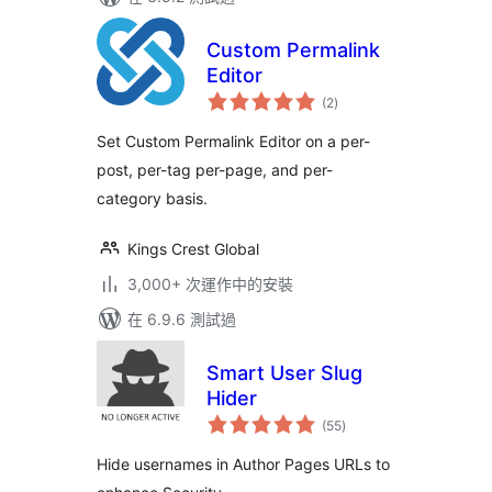
Custom Permalink
Editor
總
(2
)
評
分
Set Custom Permalink Editor on a per-
post, per-tag per-page, and per-
category basis.
Kings Crest Global
3,000+ 次運作中的安裝
在 6.9.6 測試過
Smart User Slug
Hider
總
(55
)
評
分
Hide usernames in Author Pages URLs to