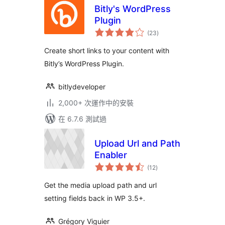
Bitly's WordPress
Plugin
總
(23
)
評
分
Create short links to your content with
Bitly’s WordPress Plugin.
bitlydeveloper
2,000+ 次運作中的安裝
在 6.7.6 測試過
Upload Url and Path
Enabler
總
(12
)
評
分
Get the media upload path and url
setting fields back in WP 3.5+.
Grégory Viguier