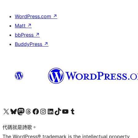
WordPress.com
↗
Matt
↗
bbPress
↗
BuddyPress
↗
Visit our X (formerly Twitter) account
Visit our Bluesky account
Visit our Mastodon account
Visit our Threads account
訪問我們的 Facebook 專頁
Visit our Instagram account
Visit our LinkedIn account
Visit our TikTok account
Visit our YouTube channel
Visit our Tumblr account
代碼就是詩歌。
The WordPress® trademark is the intellectual property