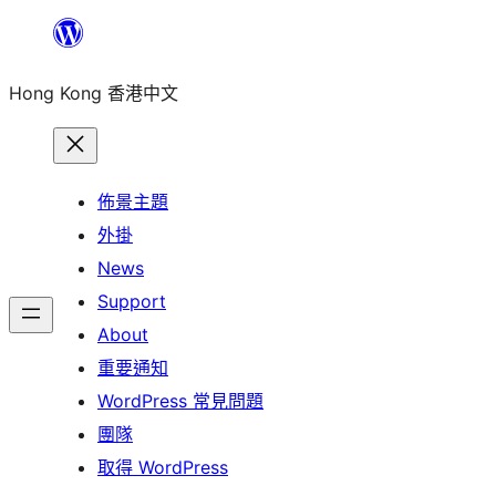
跳
至
Hong Kong 香港中文
主
要
內
容
佈景主題
外掛
News
Support
About
重要通知
WordPress 常見問題
團隊
取得 WordPress