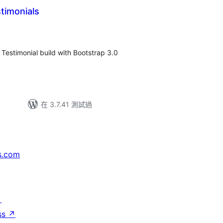
timonials
 Testimonial build with Bootstrap 3.0
在 3.7.41 測試過
s.com
↗
ss
↗