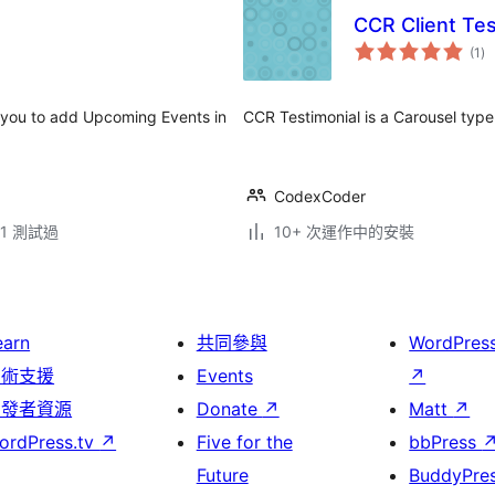
CCR Client Tes
總
(1
)
評
分
 you to add Upcoming Events in
CCR Testimonial is a Carousel type
CodexCoder
.41 測試過
10+ 次運作中的安裝
earn
共同參與
WordPres
技術支援
Events
↗
開發者資源
Donate
↗
Matt
↗
ordPress.tv
↗
Five for the
bbPress
Future
BuddyPre