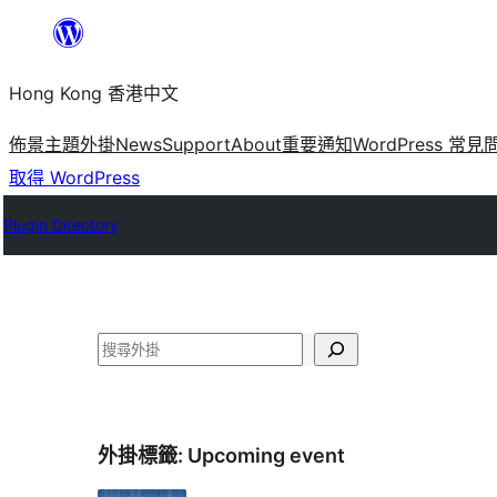
跳
至
Hong Kong 香港中文
主
要
佈景主題
外掛
News
Support
About
重要通知
WordPress 常見
內
取得 WordPress
容
Plugin Directory
搜
尋
外掛標籤:
Upcoming event