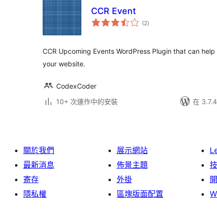
CCR Event
總
(2
)
評
分
CCR Upcoming Events WordPress Plugin that can help
your website.
CodexCoder
10+ 次運作中的安裝
在 3.7
關於我們
展示網站
L
最新消息
佈景主題
寄存
外掛
隱私權
區塊版面配置
W