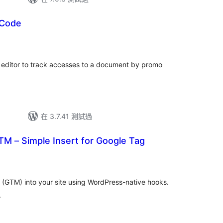
 Code
n editor to track accesses to a document by promo
在 3.7.41 測試過
M – Simple Insert for Google Tag
 (GTM) into your site using WordPress-native hooks.
.