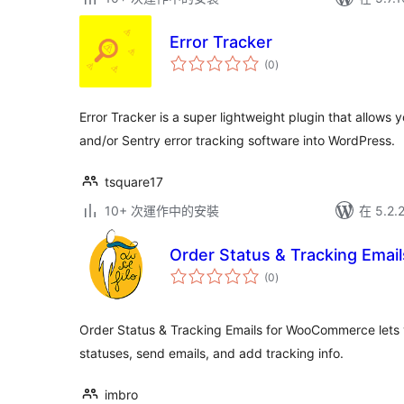
Error Tracker
總
(0
)
評
分
Error Tracker is a super lightweight plugin that allows 
and/or Sentry error tracking software into WordPress.
tsquare17
10+ 次運作中的安裝
在 5.2
Order Status & Tracking Ema
總
(0
)
評
分
Order Status & Tracking Emails for WooCommerce lets
statuses, send emails, and add tracking info.
imbro