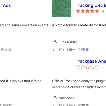
I Ads
Tracking URL B
總
(1
)
評
分
ead and send conversion events
A simple form to create url for tr
Luca Raldiri
.3 測試過
10+ 次運作中的安裝
Trackbase Ana
總
(0
)
評
分
d it. Displays that info as
Official Trackbase Analytics plugi
server-side crawler analytics in mi
trackbase
.16 測試過
10+ 次運作中的安裝