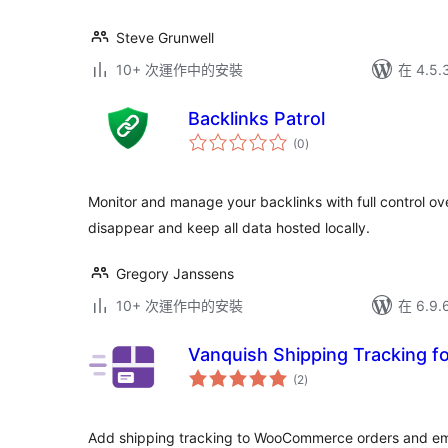
Steve Grunwell
10+ 次運作中的安裝
在 4.5
Backlinks Patrol
總
(0
)
評
分
Monitor and manage your backlinks with full control ove
disappear and keep all data hosted locally.
Gregory Janssens
10+ 次運作中的安裝
在 6.9
Vanquish Shipping Tracking
總
(2
)
評
分
Add shipping tracking to WooCommerce orders and email