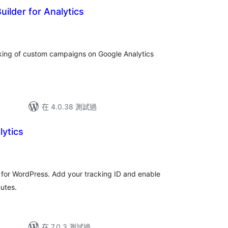
uilder for Analytics
acking of custom campaigns on Google Analytics
在 4.0.38 測試過
lytics
n for WordPress. Add your tracking ID and enable
nutes.
在 7.0.3 測試過