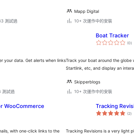
Mapp Digital
.33 測試過
10+ 次運作中的安裝
Boat Tracker
總
(0
)
評
分
r your data. Get alerts when links
Track your boat around the globe w
Startlink, etc, and display an inte
Skipperblogs
.6 測試過
10+ 次運作中的安裝
 for WooCommerce
Tracking Revis
總
(2
)
評
分
s, with one-click links to the
Tracking Revisions is a very light p