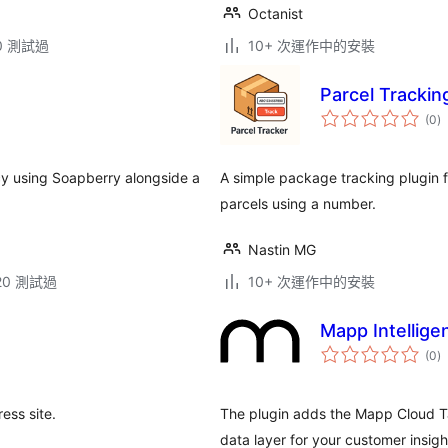
Octanist
.0 測試過
10+ 次運作中的安裝
Parcel Trackin
總
(0
)
評
分
vacy using Soapberry alongside a
A simple package tracking plugin f
parcels using a number.
Nastin MG
.20 測試過
10+ 次運作中的安裝
Mapp Intellige
總
(0
)
評
分
ess site.
The plugin adds the Mapp Cloud Ta
data layer for your customer insig