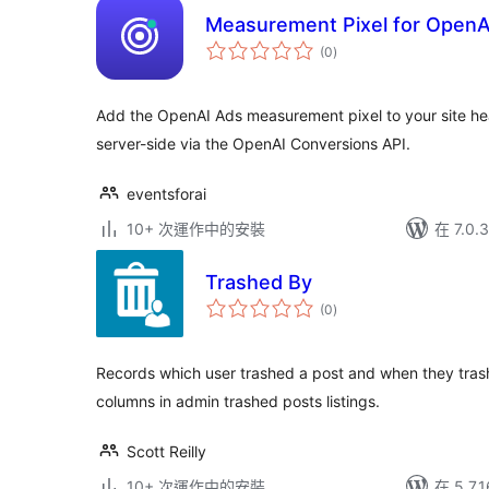
Measurement Pixel for OpenA
總
(0
)
評
分
Add the OpenAI Ads measurement pixel to your site h
server-side via the OpenAI Conversions API.
eventsforai
10+ 次運作中的安裝
在 7.0
Trashed By
總
(0
)
評
分
Records which user trashed a post and when they trashe
columns in admin trashed posts listings.
Scott Reilly
10+ 次運作中的安裝
在 5.7