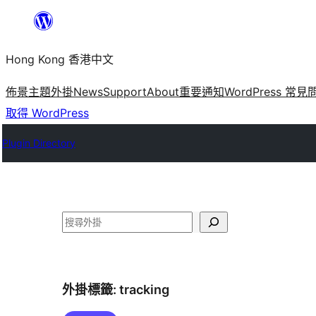
跳
至
Hong Kong 香港中文
主
要
佈景主題
外掛
News
Support
About
重要通知
WordPress 常見
內
取得 WordPress
容
Plugin Directory
搜
尋
外掛標籤:
tracking