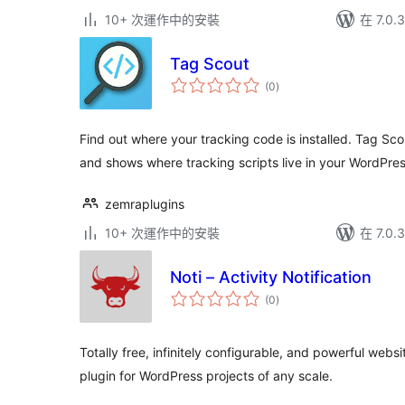
10+ 次運作中的安裝
在 7.0
Tag Scout
總
(0
)
評
分
Find out where your tracking code is installed. Tag S
and shows where tracking scripts live in your WordPress
zemraplugins
10+ 次運作中的安裝
在 7.0
Noti – Activity Notification
總
(0
)
評
分
Totally free, infinitely configurable, and powerful websi
plugin for WordPress projects of any scale.