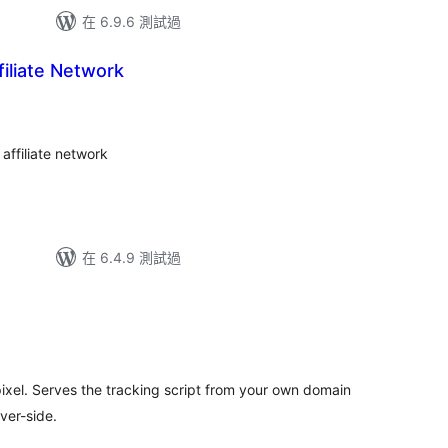
在 6.9.6 測試過
filiate Network
 affiliate network
在 6.4.9 測試過
pixel. Serves the tracking script from your own domain
ver-side.