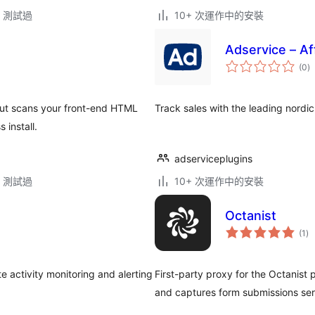
.3 測試過
10+ 次運作中的安裝
Adservice – Af
總
(0
)
評
分
cout scans your front-end HTML
Track sales with the leading nordic
 install.
adserviceplugins
.3 測試過
10+ 次運作中的安裝
Octanist
總
(1
)
評
分
te activity monitoring and alerting
First-party proxy for the Octanist 
and captures form submissions ser