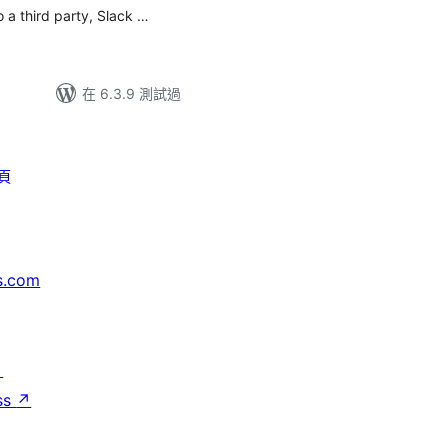
o a third party, Slack …
在 6.3.9 測試過
頁
s.com
↗
ss
↗