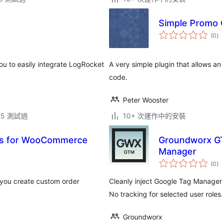
Simple Promo
總
(0
)
評
分
you to easily integrate LogRocket
A very simple plugin that allows a
code.
Peter Wooster
.25 測試過
10+ 次運作中的安裝
ils for WooCommerce
Groundworx GT
Manager
總
(0
)
評
分
 you create custom order
Cleanly inject Google Tag Manager
No tracking for selected user roles
Groundworx