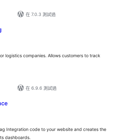
在 7.0.3 測試過
g
or logistics companies. Allows customers to track
在 6.9.6 測試過
nce
g Integration code to your website and creates the
hts dashboards.