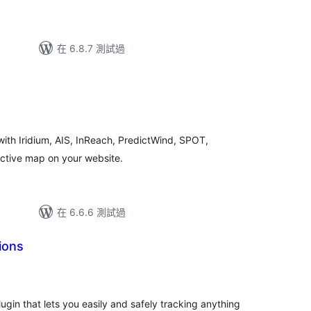
在 6.8.7 測試過
ith Iridium, AIS, InReach, PredictWind, SPOT,
ractive map on your website.
在 6.6.6 測試過
ions
lugin that lets you easily and safely tracking anything