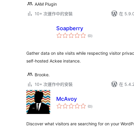
AAM Plugin
10+ 次運作中的安裝
在 5.9
Soapberry
總
(0
)
評
分
Gather data on site visits while respecting visitor pri
self-hosted Ackee instance.
Brooke.
10+ 次運作中的安裝
在 5.4
McAvoy
總
(0
)
評
分
Discover what visitors are searching for on your WordPr