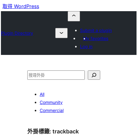
取得 WordPress
Submit a plugin
Plugin Directory
My favorites
Log in
搜
尋
All
Community
Commercial
外掛標籤:
trackback