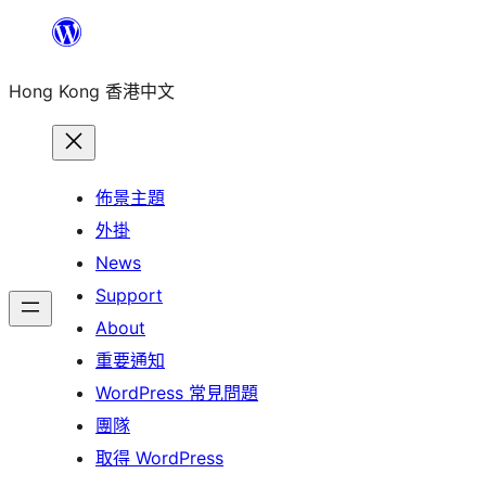
跳
至
Hong Kong 香港中文
主
要
內
容
佈景主題
外掛
News
Support
About
重要通知
WordPress 常見問題
團隊
取得 WordPress