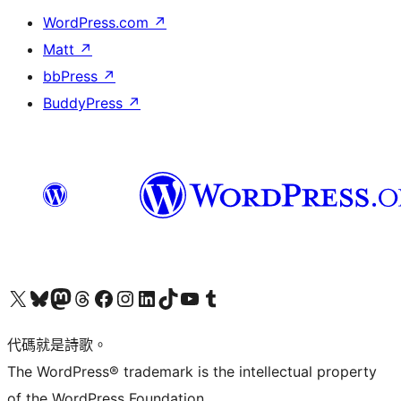
WordPress.com
↗
Matt
↗
bbPress
↗
BuddyPress
↗
Visit our X (formerly Twitter) account
Visit our Bluesky account
Visit our Mastodon account
Visit our Threads account
訪問我們的 Facebook 專頁
Visit our Instagram account
Visit our LinkedIn account
Visit our TikTok account
Visit our YouTube channel
Visit our Tumblr account
代碼就是詩歌。
The WordPress® trademark is the intellectual property
of the WordPress Foundation.