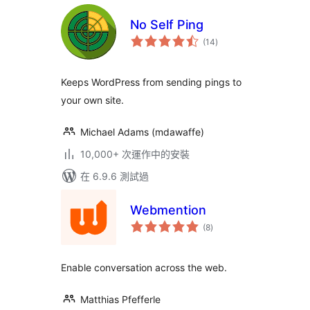
No Self Ping
總
(14
)
評
分
Keeps WordPress from sending pings to
your own site.
Michael Adams (mdawaffe)
10,000+ 次運作中的安裝
在 6.9.6 測試過
Webmention
總
(8
)
評
分
Enable conversation across the web.
Matthias Pfefferle