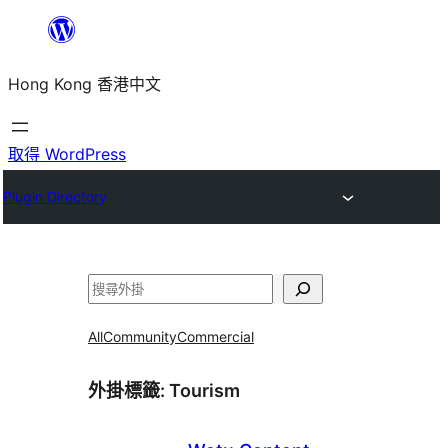
跳
至
Hong Kong 香港中文
主
要
內
取得 WordPress
容
Plugin Directory
搜
尋
All
Community
Commercial
外掛標籤:
Tourism