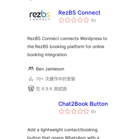
RezBS Connect
總
(0
)
評
分
RezBS Connect connects Wordpress to
the RezBS booking platform for online
booking integration.
Ben Jamieson
10+ 次運作中的安裝
在 6.9.6 測試過
Chat2Book Button
總
(0
)
評
分
Add a lightweight contact/booking
button that opens WhatsApp with a