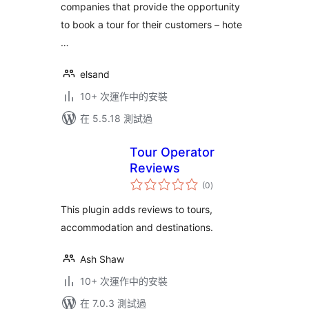
companies that provide the opportunity
to book a tour for their customers – hote
…
elsand
10+ 次運作中的安裝
在 5.5.18 測試過
Tour Operator
Reviews
總
(0
)
評
分
This plugin adds reviews to tours,
accommodation and destinations.
Ash Shaw
10+ 次運作中的安裝
在 7.0.3 測試過