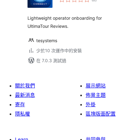
評
分
Lightweight operator onboarding for
UltimaTour Reviews.
tesystems
少於10 次運作中的安裝
在 7.0.3 測試過
關於我們
展示網站
最新消息
佈景主題
寄存
外掛
隱私權
區塊版面配置
Learn
共同參與