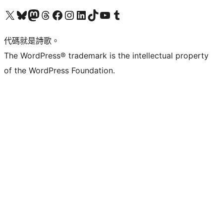
Visit our X (formerly Twitter) account
Visit our Bluesky account
Visit our Mastodon account
Visit our Threads account
訪問我們的 Facebook 專頁
Visit our Instagram account
Visit our LinkedIn account
Visit our TikTok account
Visit our YouTube channel
Visit our Tumblr account
代碼就是詩歌。
The WordPress® trademark is the intellectual property
of the WordPress Foundation.