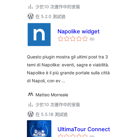
少於10 次運作中的安裝
在 5.2.0 測試過
Napolike widget
總
(0
)
評
分
Questo plugin mostra gli ultimi post tra 3
temi di Napolike: eventi, sagre e viabilità.
Napolike è il più grande portale sulla città
di Napoli, con ev …
Matteo Morreale
少於10 次運作中的安裝
在 5.5.18 測試過
UltimaTour Connect
總
(0
)