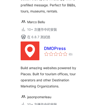
prefilled message. Perfect for B&Bs,
tours, museums, rentals.
Marco Bellu
10+ 次運作中的安裝
在 6.8.7 測試過
DMOPress
總
(0
)
評
分
Build amazing websites powered by
Places. Built for tourism offices, tour
operators and other Destination
Marketing Organizations.
jasonpomerleau
10+ 次運作中的安裝