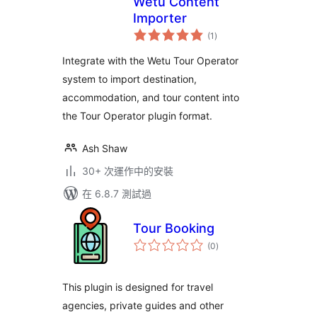
Wetu Content
Importer
總
(1
)
評
分
Integrate with the Wetu Tour Operator
system to import destination,
accommodation, and tour content into
the Tour Operator plugin format.
Ash Shaw
30+ 次運作中的安裝
在 6.8.7 測試過
Tour Booking
總
(0
)
評
分
This plugin is designed for travel
agencies, private guides and other