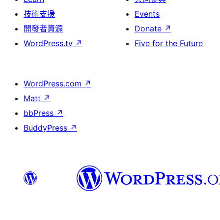
技術支援
Events
開發者資源
Donate
↗
WordPress.tv
↗
Five for the Future
WordPress.com
↗
Matt
↗
bbPress
↗
BuddyPress
↗