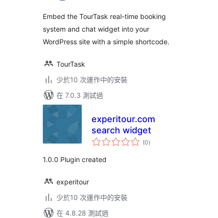
Embed the TourTask real-time booking
system and chat widget into your
WordPress site with a simple shortcode.
TourTask
少於10 次運作中的安裝
在 7.0.3 測試過
experitour.com
search widget
總
(0
)
評
分
1.0.0 Plugin created
experitour
少於10 次運作中的安裝
在 4.8.28 測試過