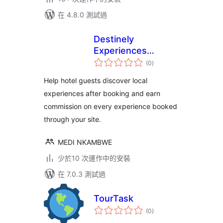
在 4.8.0 測試過
Destinely
Experiences
總
Widget
(0
)
評
分
Help hotel guests discover local
experiences after booking and earn
commission on every experience booked
through your site.
MEDI NKAMBWE
少於10 次運作中的安裝
在 7.0.3 測試過
TourTask
總
(0
)
評
分