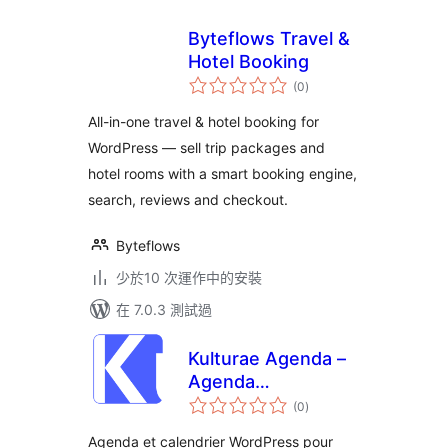
Byteflows Travel &
Hotel Booking
總
(0
)
評
分
All-in-one travel & hotel booking for
WordPress — sell trip packages and
hotel rooms with a smart booking engine,
search, reviews and checkout.
Byteflows
少於10 次運作中的安裝
在 7.0.3 測試過
Kulturae Agenda –
Agenda
總
d'événements
(0
)
評
分
culturels
Agenda et calendrier WordPress pour