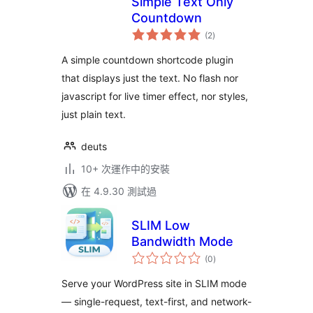
Simple Text Only
Countdown
總
(2
)
評
分
A simple countdown shortcode plugin
that displays just the text. No flash nor
javascript for live timer effect, nor styles,
just plain text.
deuts
10+ 次運作中的安裝
在 4.9.30 測試過
SLIM Low
Bandwidth Mode
總
(0
)
評
分
Serve your WordPress site in SLIM mode
— single-request, text-first, and network-