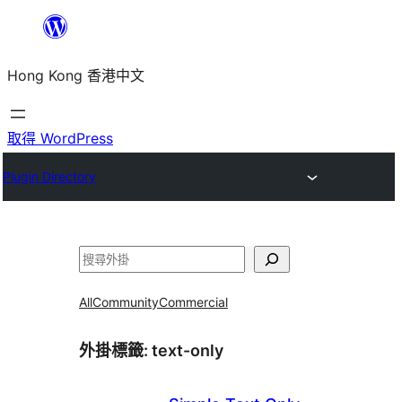
跳
至
Hong Kong 香港中文
主
要
內
取得 WordPress
容
Plugin Directory
搜
尋
All
Community
Commercial
外掛標籤:
text-only