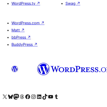
WordPress.tv
↗
Swag
↗
WordPress.com
↗
Matt
↗
bbPress
↗
BuddyPress
↗
Visit our X (formerly Twitter) account
Visit our Bluesky account
Visit our Mastodon account
Visit our Threads account
訪問我們的 Facebook 專頁
Visit our Instagram account
Visit our LinkedIn account
Visit our TikTok account
Visit our YouTube channel
Visit our Tumblr account