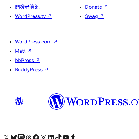
開發者資源
Donate
↗
WordPress.tv
↗
Swag
↗
WordPress.com
↗
Matt
↗
bbPress
↗
BuddyPress
↗
Visit our X (formerly Twitter) account
Visit our Bluesky account
Visit our Mastodon account
Visit our Threads account
訪問我們的 Facebook 專頁
Visit our Instagram account
Visit our LinkedIn account
Visit our TikTok account
Visit our YouTube channel
Visit our Tumblr account