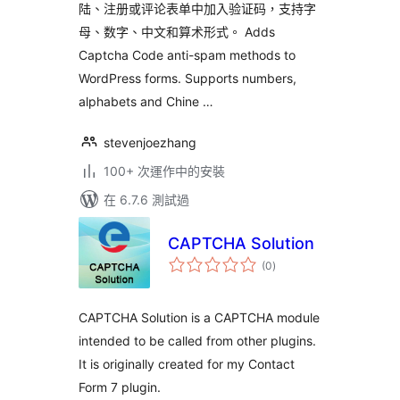
陆、注册或评论表单中加入验证码，支持字
母、数字、中文和算术形式。 Adds
Captcha Code anti-spam methods to
WordPress forms. Supports numbers,
alphabets and Chine …
stevenjoezhang
100+ 次運作中的安裝
在 6.7.6 測試過
CAPTCHA Solution
總
(0
)
評
分
CAPTCHA Solution is a CAPTCHA module
intended to be called from other plugins.
It is originally created for my Contact
Form 7 plugin.