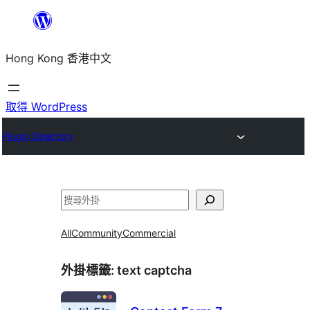
跳
至
Hong Kong 香港中文
主
要
內
取得 WordPress
容
Plugin Directory
搜
尋
All
Community
Commercial
外掛標籤:
text captcha