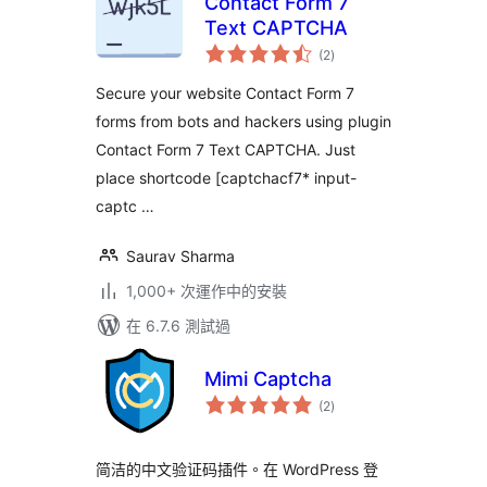
Contact Form 7
Text CAPTCHA
總
(2
)
評
分
Secure your website Contact Form 7
forms from bots and hackers using plugin
Contact Form 7 Text CAPTCHA. Just
place shortcode [captchacf7* input-
captc …
Saurav Sharma
1,000+ 次運作中的安裝
在 6.7.6 測試過
Mimi Captcha
總
(2
)
評
分
简洁的中文验证码插件。在 WordPress 登