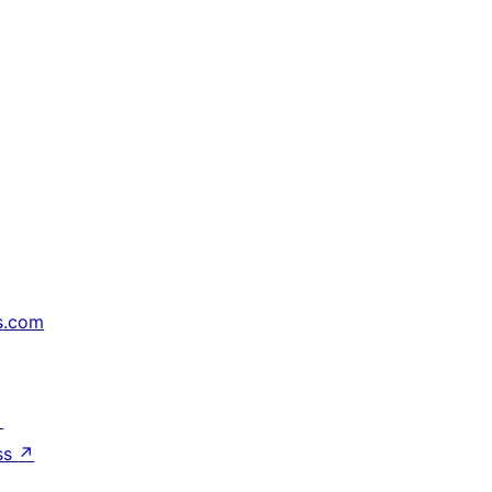
s.com
↗
ss
↗