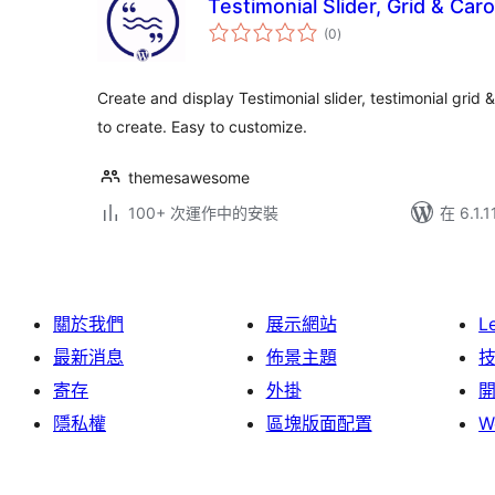
Testimonial Slider, Grid & Car
總
(0
)
評
分
Create and display Testimonial slider, testimonial grid 
to create. Easy to customize.
themesawesome
100+ 次運作中的安裝
在 6.1.
關於我們
展示網站
L
最新消息
佈景主題
寄存
外掛
隱私權
區塊版面配置
W