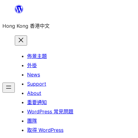
跳
至
Hong Kong 香港中文
主
要
內
容
佈景主題
外掛
News
Support
About
重要通知
WordPress 常見問題
團隊
取得 WordPress