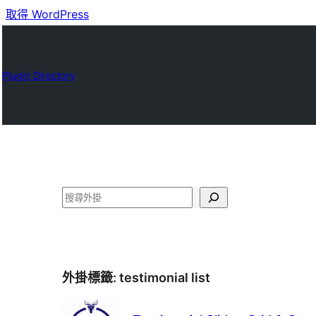
取得 WordPress
Plugin Directory
搜
尋
外掛標籤:
testimonial list