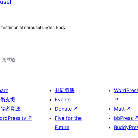
ousel
& testimonial carousel under. Easy
11 測試過
earn
共同參與
WordPres
技術支援
Events
↗
開發者資源
Donate
↗
Matt
↗
ordPress.tv
↗
Five for the
bbPress
Future
BuddyPre