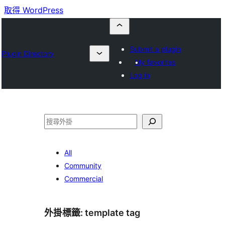
取得 WordPress
Submit a plugin
Plugin Directory
My favorites
Log in
搜
尋
All
Community
Commercial
外掛標籤:
template tag