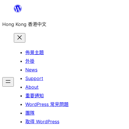
跳
至
Hong Kong 香港中文
主
要
內
容
佈景主題
外掛
News
Support
About
重要通知
WordPress 常見問題
團隊
取得 WordPress