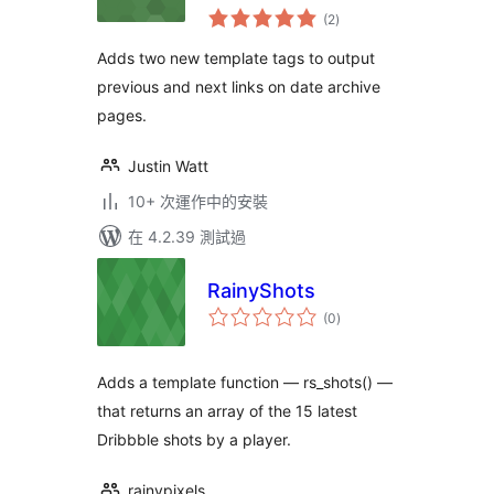
總
(2
)
評
分
Adds two new template tags to output
previous and next links on date archive
pages.
Justin Watt
10+ 次運作中的安裝
在 4.2.39 測試過
RainyShots
總
(0
)
評
分
Adds a template function — rs_shots() —
that returns an array of the 15 latest
Dribbble shots by a player.
rainypixels