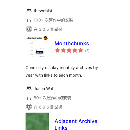
thewebist
100+ 次運作中的安裝
在 3.0.5 測試過
Monthchunks
總
(2
)
評
分
Concisely display monthly archives by
year with links to each month.
Justin Watt
80+ 次運作中的安裝
在 6.9.6 測試過
Adjacent Archive
Links