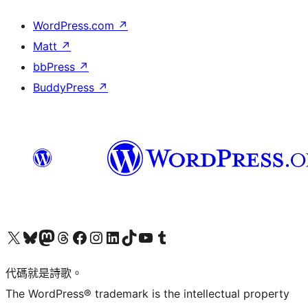
WordPress.com
↗
Matt
↗
bbPress
↗
BuddyPress
↗
Visit our X (formerly Twitter) account
Visit our Bluesky account
Visit our Mastodon account
Visit our Threads account
訪問我們的 Facebook 專頁
Visit our Instagram account
Visit our LinkedIn account
Visit our TikTok account
Visit our YouTube channel
Visit our Tumblr account
代碼就是詩歌。
The WordPress® trademark is the intellectual property