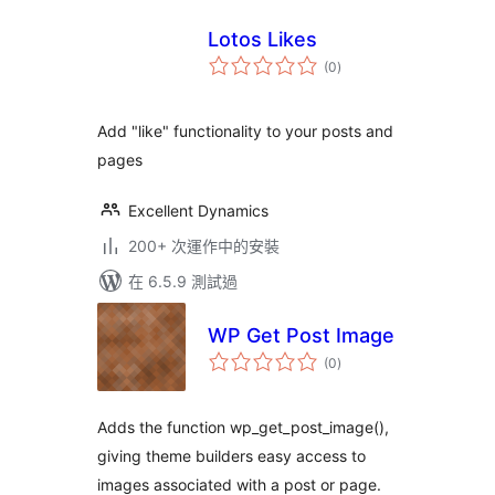
Lotos Likes
總
(0
)
評
分
Add "like" functionality to your posts and
pages
Excellent Dynamics
200+ 次運作中的安裝
在 6.5.9 測試過
WP Get Post Image
總
(0
)
評
分
Adds the function wp_get_post_image(),
giving theme builders easy access to
images associated with a post or page.