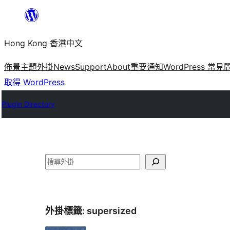
跳
至
Hong Kong 香港中文
主
要
佈景主題
外掛
News
Support
About
重要通知
WordPress 常見
內
取得 WordPress
容
Plugin Directory
搜
尋
外掛標籤:
supersized