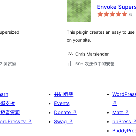
Envoke Supers
總
(5
)
評
分
Supersized.
This plugin creates an easy to use
on your site.
Chris Marslender
.42 測試過
50+ 次運作中的安裝
earn
共同參與
WordPres
技術支援
Events
↗
開發者資源
Donate
↗
Matt
↗
ordPress.tv
↗
Swag
↗
bbPress
BuddyPre