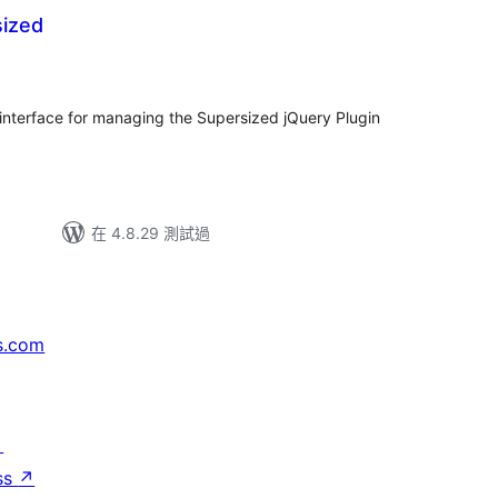
ized
 interface for managing the Supersized jQuery Plugin
在 4.8.29 測試過
s.com
↗
ss
↗