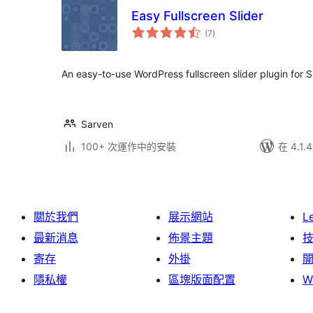
Easy Fullscreen Slider
總
(7
)
評
分
An easy-to-use WordPress fullscreen slider plugin for 
Sarven
100+ 次運作中的安裝
在 4.1
關於我們
展示網站
L
最新消息
佈景主題
寄存
外掛
隱私權
區塊版面配置
W