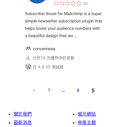
總
(0
)
評
分
Subscriber Boost for Mailchimp is a super
simple newsletter subscription plugin that
helps boost your audience numbers with
a beautiful design that wo …
convertwise
少於10 次運作中的安裝
在 4.9.30 測試過
Posts
pagination
1
4
5
…
關於我們
展示網站
最新消息
佈景主題