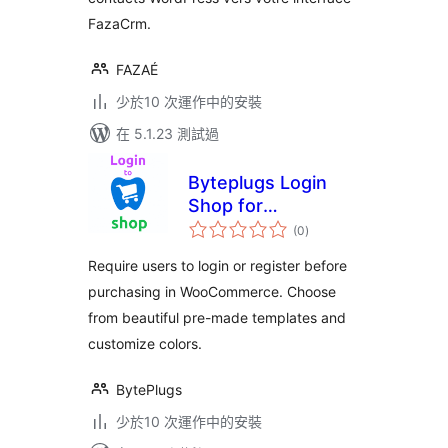
FazaCrm.
FAZAÉ
少於10 次運作中的安裝
在 5.1.23 測試過
Byteplugs Login
Shop for
總
Woocommerce
(0
)
評
分
Require users to login or register before
purchasing in WooCommerce. Choose
from beautiful pre-made templates and
customize colors.
BytePlugs
少於10 次運作中的安裝