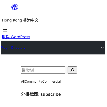
跳
至
Hong Kong 香港中文
主
要
內
取得 WordPress
容
Plugin Directory
搜
尋
All
Community
Commercial
外掛標籤:
subscribe