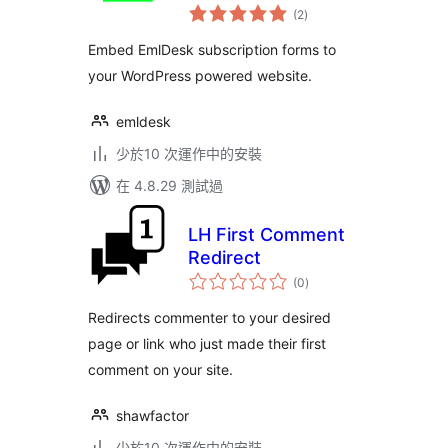
總
(2
)
評
分
Embed EmlDesk subscription forms to
your WordPress powered website.
emldesk
少於10 次運作中的安裝
在 4.8.29 測試過
LH First Comment
Redirect
總
(0
)
評
分
Redirects commenter to your desired
page or link who just made their first
comment on your site.
shawfactor
少於10 次運作中的安裝