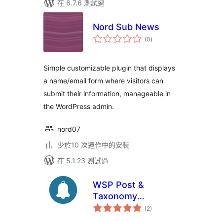
在 6.7.6 測試過
Nord Sub News
總
(0
)
評
分
Simple customizable plugin that displays
a name/email form where visitors can
submit their information, manageable in
the WordPress admin.
nord07
少於10 次運作中的安裝
在 5.1.23 測試過
WSP Post &
Taxonomy
總
Subscriptions Lite
(2
)
評
分