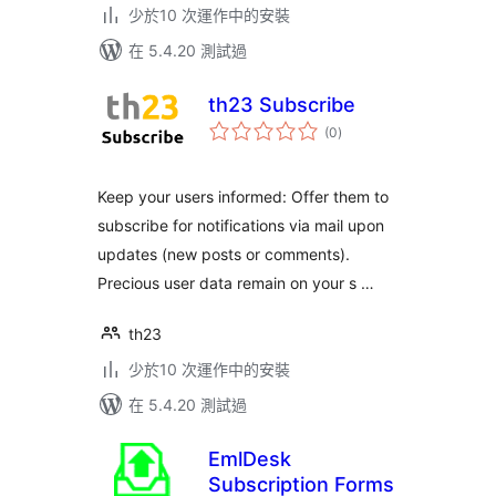
少於10 次運作中的安裝
在 5.4.20 測試過
th23 Subscribe
總
(0
)
評
分
Keep your users informed: Offer them to
subscribe for notifications via mail upon
updates (new posts or comments).
Precious user data remain on your s …
th23
少於10 次運作中的安裝
在 5.4.20 測試過
EmlDesk
Subscription Forms