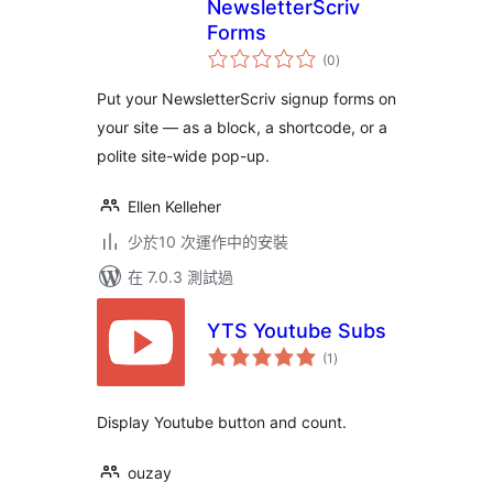
NewsletterScriv
Forms
總
(0
)
評
分
Put your NewsletterScriv signup forms on
your site — as a block, a shortcode, or a
polite site-wide pop-up.
Ellen Kelleher
少於10 次運作中的安裝
在 7.0.3 測試過
YTS Youtube Subs
總
(1
)
評
分
Display Youtube button and count.
ouzay