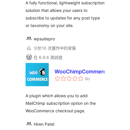
A fully functional, lightweight subscription
solution that allows your users to
subscribe to updates for any post type
or taxonomy on your site.
wpsuitepro
少於10 次運作中的安裝
在 6.9.6 測試過
WooChimpCommerce
總
(0
)
評
分
A plugin which allows you to add
MailChimp subscription option on the
WooCommerce checkout page.
Hiren Patel