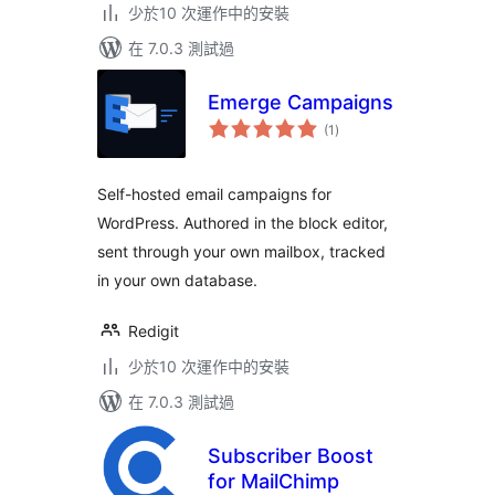
少於10 次運作中的安裝
在 7.0.3 測試過
Emerge Campaigns
總
(1
)
評
分
Self-hosted email campaigns for
WordPress. Authored in the block editor,
sent through your own mailbox, tracked
in your own database.
Redigit
少於10 次運作中的安裝
在 7.0.3 測試過
Subscriber Boost
for MailChimp