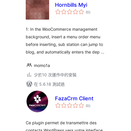
Hornbills Myi
總
(0
)
評
分
1: In the WooCommerce management
background, insert a menu order menu
before inserting, sub station can jump to
blog, and automatically enters the dep …
momo1a
少於10 次運作中的安裝
在 5.6.18 測試過
FazaCrm Client
總
(0
)
評
分
Ce plugin permet de transmettre des
contacts WordPress vers votre interface