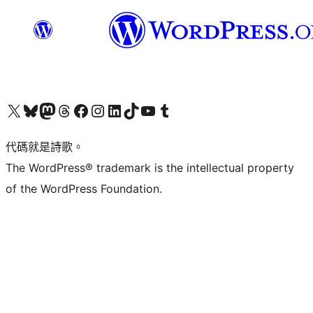
Visit our X (formerly Twitter) account
Visit our Bluesky account
Visit our Mastodon account
Visit our Threads account
訪問我們的 Facebook 專頁
Visit our Instagram account
Visit our LinkedIn account
Visit our TikTok account
Visit our YouTube channel
Visit our Tumblr account
代碼就是詩歌。
The WordPress® trademark is the intellectual property
of the WordPress Foundation.