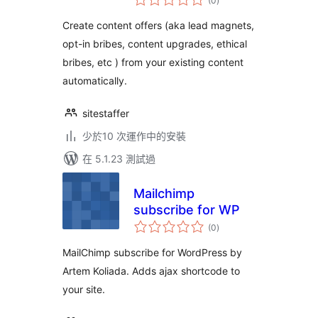
(0
)
評
分
Posts
Create content offers (aka lead magnets,
opt-in bribes, content upgrades, ethical
bribes, etc ) from your existing content
automatically.
sitestaffer
少於10 次運作中的安裝
在 5.1.23 測試過
Mailchimp
subscribe for WP
總
(0
)
評
分
MailChimp subscribe for WordPress by
Artem Koliada. Adds ajax shortcode to
your site.