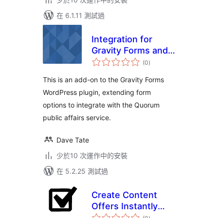
在 6.1.11 測試過
Integration for
Gravity Forms and
總
Quorum
(0
)
評
分
This is an add-on to the Gravity Forms
WordPress plugin, extending form
options to integrate with the Quorum
public affairs service.
Dave Tate
少於10 次運作中的安裝
在 5.2.25 測試過
Create Content
Offers Instantly
總
From Your Blog