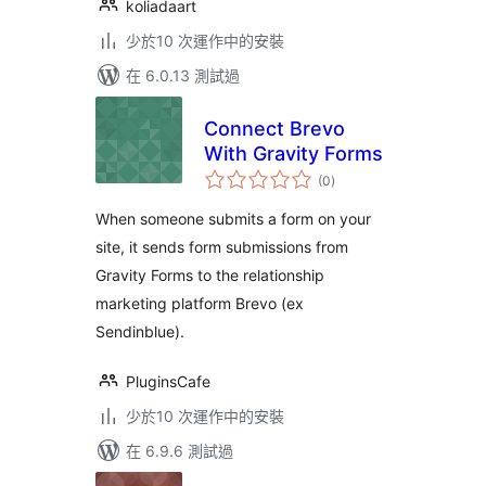
koliadaart
少於10 次運作中的安裝
在 6.0.13 測試過
Connect Brevo
With Gravity Forms
總
(0
)
評
分
When someone submits a form on your
site, it sends form submissions from
Gravity Forms to the relationship
marketing platform Brevo (ex
Sendinblue).
PluginsCafe
少於10 次運作中的安裝
在 6.9.6 測試過