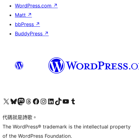
WordPress.com
↗
Matt
↗
bbPress
↗
BuddyPress
↗
Visit our X (formerly Twitter) account
Visit our Bluesky account
Visit our Mastodon account
Visit our Threads account
訪問我們的 Facebook 專頁
Visit our Instagram account
Visit our LinkedIn account
Visit our TikTok account
Visit our YouTube channel
Visit our Tumblr account
代碼就是詩歌。
The WordPress® trademark is the intellectual property
of the WordPress Foundation.