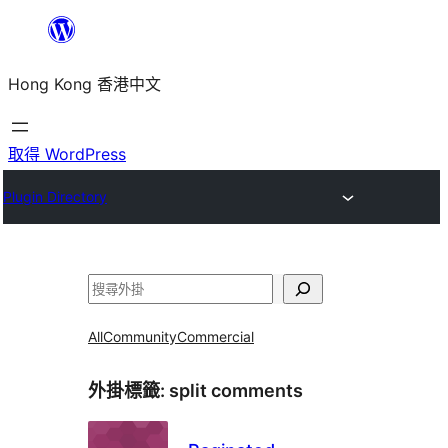
跳
至
Hong Kong 香港中文
主
要
內
取得 WordPress
容
Plugin Directory
搜
尋
All
Community
Commercial
外掛標籤:
split comments