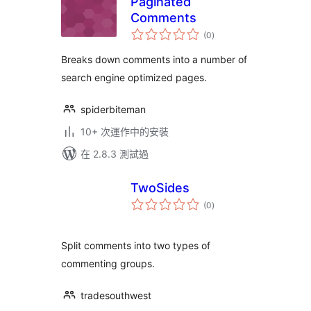
Paginated
Comments
總
(0
)
評
分
Breaks down comments into a number of
search engine optimized pages.
spiderbiteman
10+ 次運作中的安裝
在 2.8.3 測試過
TwoSides
總
(0
)
評
分
Split comments into two types of
commenting groups.
tradesouthwest